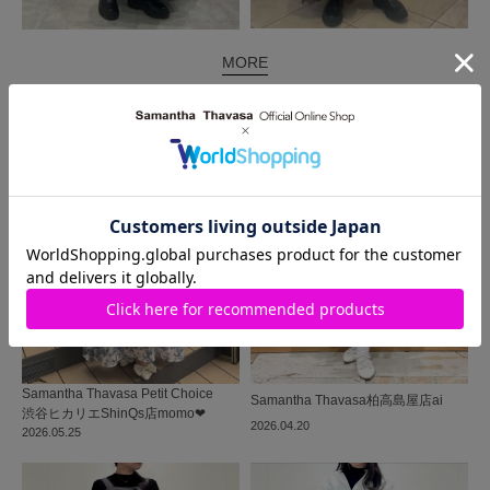
MORE
同じ商品を使った
コーディネート
Samantha Thavasa Petit Choice
Samantha Thavasa
柏高島屋店
ai
渋谷ヒカリエShinQs店
momo‪‪❤︎‬
2026.04.20
2026.05.25