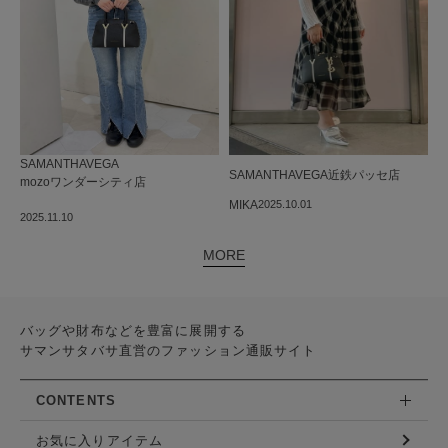
SAMANTHAVEGA
SAMANTHAVEGA
近鉄パッセ店
mozoワンダーシティ店
 ︎︎ ︎︎ ︎︎ ︎︎ ︎︎ ︎︎ ︎︎ ︎︎ ︎︎
MIKA
2025.10.01
2025.11.10
MORE
バッグや財布などを豊富に展開する
サマンサタバサ直営のファッション通販サイト
CONTENTS
お気に入りアイテム