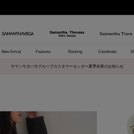
New Arrival
Features
Ranking
Coordinate
S
ョングッズ
/ ポーチ
セサリー
スレット
クレス
リング
ーカフ
/小物
ャーム
パレル
ップス
ッグ
ング
アス
ハンドバッグ
トートバッグ
ショルダーバッグ
ボストンバッグ
リュック/バックパック
ボディバッグ/ウエストポーチ
ウォレットショルダーバッグ
ミニバッグ
キャリーバッグ/スポーツバッグ
パソコンケース/パソコンバッグ
A4対応/通勤通学バッグ
ケアアイテム
バッグその他
長財布
折財布/ミニ財布
コインケース/マルチケース
財布/小物その他
ポーチ
カードケース/名刺入れ
キーケース
パスケース
モバイルグッズ
フラグメントケース
ケース/ポーチその他
ファスナートップチャーム
バッグチャーム
チャームその他
リング
ネックレス
ピアス
イヤリング
イヤーカフ
ブレスレット/バングル
アンクレット
時計
アクセサリーその他
帽子
レッグウェア
ストール
Tシャツ
ネクタイ
傘
アンダーウェア/ソックス
ファッショングッズその他
トップス
ボトム
ワンピース
ジャケット/アウター
ファッショングッズ
アパレルその他
雑貨/インテリア
ホビー/ステーショナリー
雑貨/インテリアその他
ポロシャツ(半袖)
ポロシャツ(長袖)
プルオーバー
パーカー
セーター/ベスト
ワンピース
トップスその他
リング
ピンキーリング
ペアリング
ネックレス
ペアネックレス