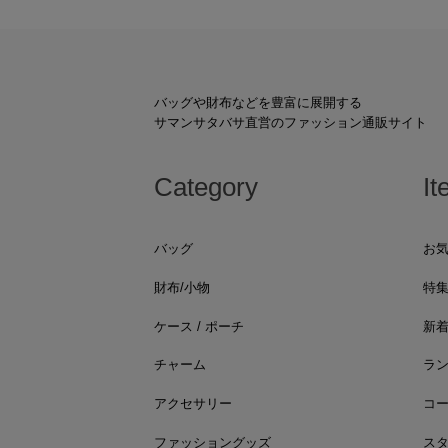
バッグや財布などを豊富に展開する
サマンサタバサ直営のファッション通販サイト
Category
It
バッグ
お
財布/小物
特
ケース / ポーチ
新
チャーム
ラ
アクセサリー
コ
ファッショングッズ
ス