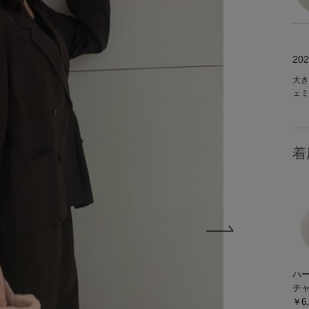
202
大き
ェミ
着
ハ
チ
￥6,