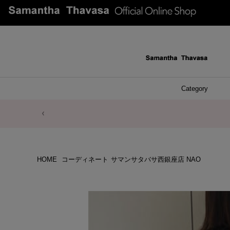
Category
ファッシ
ケース 
アク
ブレ
ネッ
イヤ
イヤ
財布
チ
ア
ト
バ
リ
ピ
マーセンター夏季休業のお知らせ
HOME
コーディネート
サマンサタバサ西銀座店 NAO