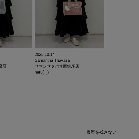
2025.10.14
Samantha Thavasa
座店
サマンサタバサ西銀座店
haru( ¨̮ )
履歴を残さない