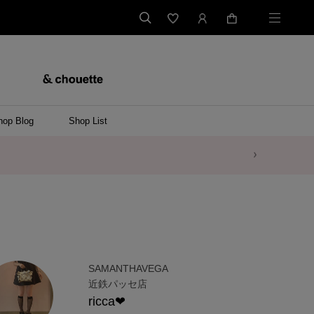
hop Blog
Shop List
SAMANTHAVEGA
近鉄パッセ店
ricca❤︎