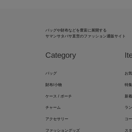
バッグや財布などを豊富に展開する
サマンサタバサ直営のファッション通販サイト
Category
It
バッグ
お
財布/小物
特
ケース / ポーチ
新
チャーム
ラ
アクセサリー
コ
ファッショングッズ
ス