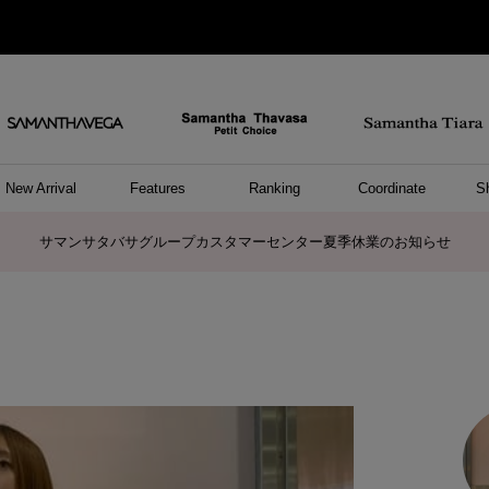
New Arrival
Features
Ranking
Coordinate
S
ョングッズ
/ ポーチ
セサリー
スレット
クレス
リング
ーカフ
/小物
ャーム
パレル
ップス
ッグ
ング
アス
ハンドバッグ
トートバッグ
ショルダーバッグ
ボストンバッグ
リュック/バックパック
ボディバッグ/ウエストポーチ
ウォレットショルダーバッグ
ミニバッグ
キャリーバッグ/スポーツバッグ
パソコンケース/パソコンバッグ
A4対応/通勤通学バッグ
ケアアイテム
バッグその他
長財布
折財布/ミニ財布
コインケース/マルチケース
財布/小物その他
ポーチ
カードケース/名刺入れ
キーケース
パスケース
モバイルグッズ
フラグメントケース
ケース/ポーチその他
ファスナートップチャーム
バッグチャーム
チャームその他
リング
ネックレス
ピアス
イヤリング
イヤーカフ
ブレスレット/バングル
アンクレット
時計
アクセサリーその他
帽子
レッグウェア
ストール
Tシャツ
ネクタイ
傘
アンダーウェア/ソックス
ファッショングッズその他
トップス
ボトム
ワンピース
ジャケット/アウター
ファッショングッズ
アパレルその他
雑貨/インテリア
ホビー/ステーショナリー
雑貨/インテリアその他
ポロシャツ(半袖)
ポロシャツ(長袖)
プルオーバー
パーカー
セーター/ベスト
ワンピース
トップスその他
リング
ピンキーリング
ペアリング
ネックレス
ペアネックレス
サマンサタバサグループカスタマーセンター夏季休業のお知らせ