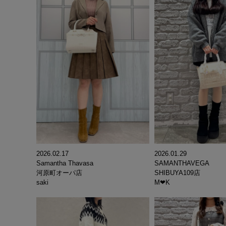
2026.02.17
2026.01.29
Samantha Thavasa
SAMANTHAVEGA
河原町オーパ店
SHIBUYA109店
saki
M‪‪❤︎‬K