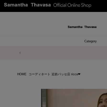
Category
ファッシ
ケース 
アク
ブレ
ネッ
イヤ
イヤ
財布
チ
ア
ト
バ
リ
ピ
HOME
コーディネート
近鉄パッセ店 ricca❤︎