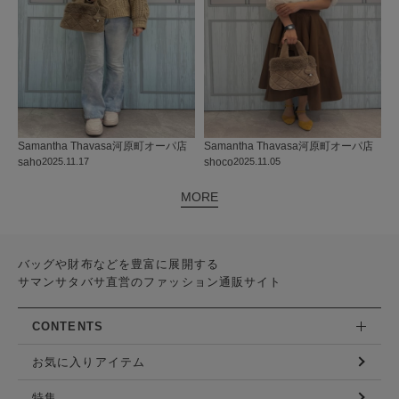
Samantha Thavasa
河原町オーパ店
Samantha Thavasa
河原町オーパ店
saho
2025.11.17
shoco
2025.11.05
MORE
バッグや財布などを豊富に展開する
サマンサタバサ直営のファッション通販サイト
CONTENTS
お気に入りアイテム
特集