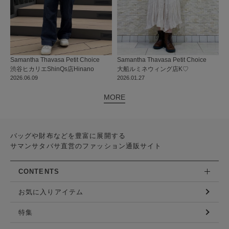
Samantha Thavasa Petit Choice
Samantha Thavasa Petit Choice
渋谷ヒカリエShinQs店
Hinano
大船ルミネウィング店
K♡
2026.06.09
2026.01.27
MORE
バッグや財布などを豊富に展開する
サマンサタバサ直営のファッション通販サイト
CONTENTS
お気に入りアイテム
特集