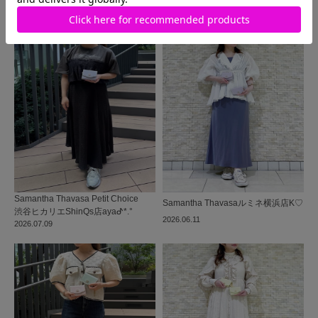
同じ商品を使った
コーディネート
Samantha Thavasa Petit Choice
Samantha Thavasa
ルミネ横浜店
K♡
渋谷ヒカリエShinQs店
ayaᕷ*.°
2026.06.11
2026.07.09