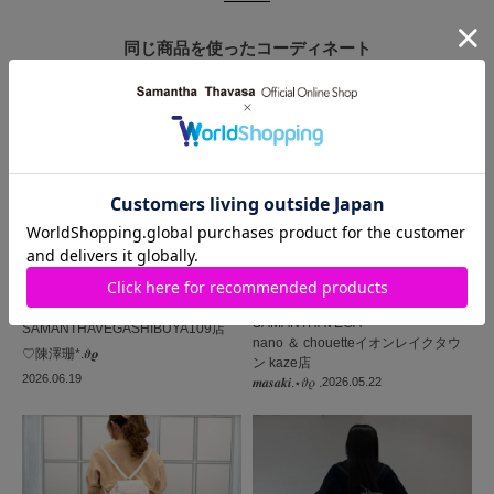
同じ商品を使った
コーディネート
SAMANTHAVEGA
SAMANTHAVEGA
SHIBUYA109店
nano ＆ chouetteイオンレイクタウ
♡陳澤珊*.𝝑𝝔
ン kaze店
2026.06.19
𝒎𝒂𝒔𝒂𝒌𝒊.⋆𝜗𝜚 .
2026.05.22