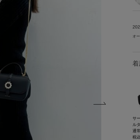
202
オー
着
サ
ル
通常
税