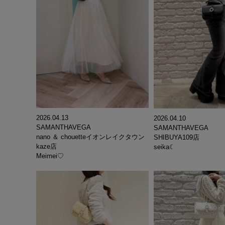
2026.04.13
2026.04.10
SAMANTHAVEGA
SAMANTHAVEGA
nano ＆ chouetteイオンレイクタウン
SHIBUYA109店
kaze店
seika☾
Meimei♡