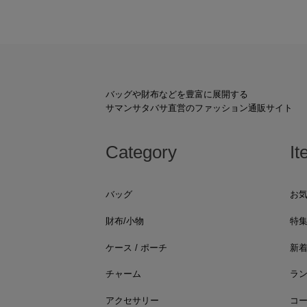
バッグや財布などを豊富に展開する
サマンサタバサ直営のファッション通販サイト
Category
It
バッグ
お
財布/小物
特
ケース / ポーチ
新
チャーム
ラ
アクセサリー
コ