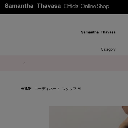
Category
ファッシ
ケース 
アク
ブレ
ネッ
イヤ
イヤ
財布
チ
ア
ト
バ
リ
ピ
HOME
コーディネート
スタッフ AI