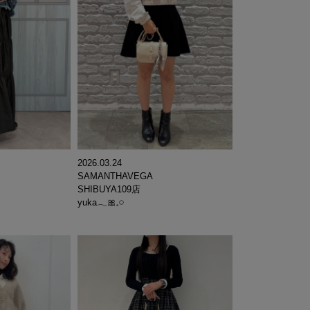
2026.03.24
SAMANTHAVEGA
SHIBUYA109店
yuka𓂃🎀𓈒𓏸