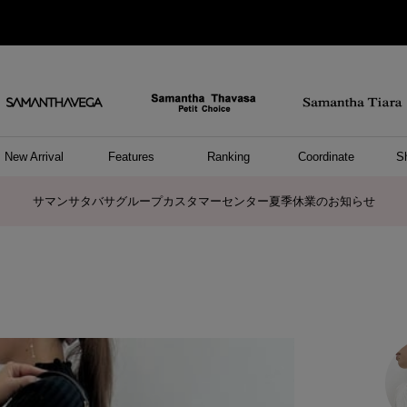
New Arrival
Features
Ranking
Coordinate
S
ョングッズ
/ ポーチ
セサリー
スレット
クレス
リング
ーカフ
/小物
ャーム
パレル
ップス
ッグ
ング
アス
ハンドバッグ
トートバッグ
ショルダーバッグ
ボストンバッグ
リュック/バックパック
ボディバッグ/ウエストポーチ
ウォレットショルダーバッグ
ミニバッグ
キャリーバッグ/スポーツバッグ
パソコンケース/パソコンバッグ
A4対応/通勤通学バッグ
ケアアイテム
バッグその他
長財布
折財布/ミニ財布
コインケース/マルチケース
財布/小物その他
ポーチ
カードケース/名刺入れ
キーケース
パスケース
モバイルグッズ
フラグメントケース
ケース/ポーチその他
ファスナートップチャーム
バッグチャーム
チャームその他
リング
ネックレス
ピアス
イヤリング
イヤーカフ
ブレスレット/バングル
アンクレット
時計
アクセサリーその他
帽子
レッグウェア
ストール
Tシャツ
ネクタイ
傘
アンダーウェア/ソックス
ファッショングッズその他
トップス
ボトム
ワンピース
ジャケット/アウター
ファッショングッズ
アパレルその他
雑貨/インテリア
ホビー/ステーショナリー
雑貨/インテリアその他
ポロシャツ(半袖)
ポロシャツ(長袖)
プルオーバー
パーカー
セーター/ベスト
ワンピース
トップスその他
リング
ピンキーリング
ペアリング
ネックレス
ペアネックレス
サマンサタバサグループカスタマーセンター夏季休業のお知らせ