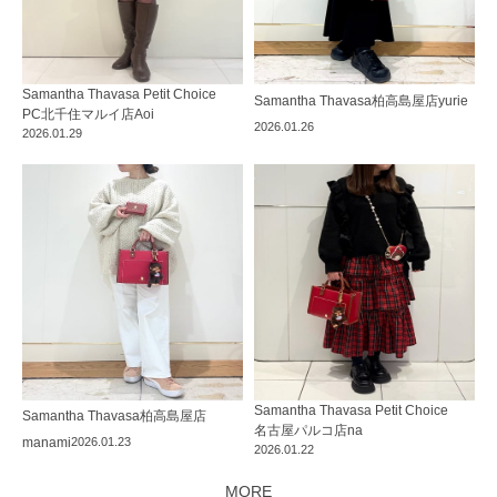
Samantha Thavasa Petit Choice
Samantha Thavasa
柏高島屋店
yurie
PC北千住マルイ店
Aoi
2026.01.26
2026.01.29
Samantha Thavasa Petit Choice
Samantha Thavasa
柏高島屋店
名古屋パルコ店
na
manami
2026.01.23
2026.01.22
MORE