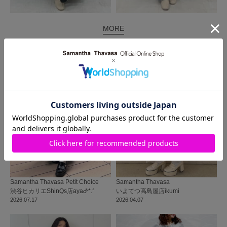
MORE
同じ商品を使った
コーディネート
Samantha Thavasa Petit Choice
Samantha Thavasa
渋谷ヒカリエShinQs店
ayaᕷ*.°
いよてつ高島屋店
ikumi
2026.07.17
2026.04.07