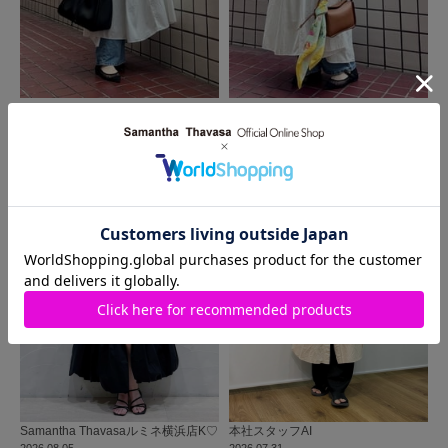
MORE
同じ商品を使った
コーディネート
Samantha Thavasa
ルミネ横浜店
K♡
本社
スタッフ
AI
2026.08.05
2026.07.31