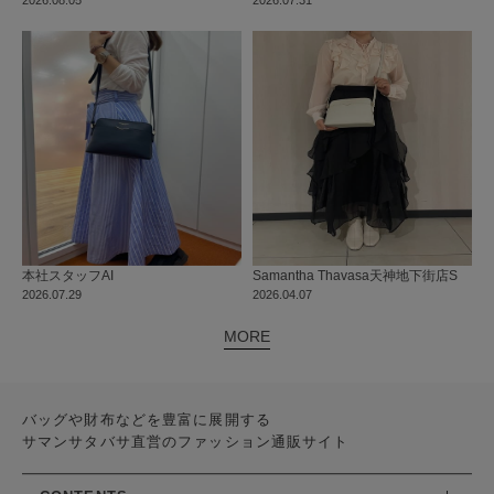
本社
スタッフ
AI
Samantha Thavasa
天神地下街店
S
2026.07.29
2026.04.07
MORE
バッグや財布などを豊富に展開する
サマンサタバサ直営のファッション通販サイト