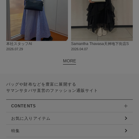
本社
スタッフ
AI
Samantha Thavasa
天神地下街店
S
2026.07.29
2026.04.07
MORE
バッグや財布などを豊富に展開する
サマンサタバサ直営のファッション通販サイト
CONTENTS
お気に入りアイテム
特集