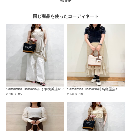
MORE
同じ商品を使った
コーディネート
Samantha Thavasa
ルミネ横浜店
K♡
Samantha Thavasa
柏高島屋店
ai
2026.08.05
2026.06.10