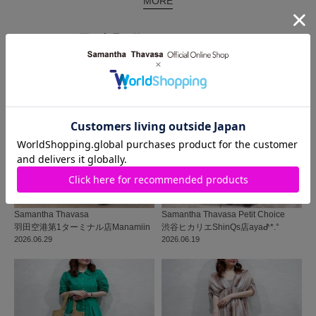
MORE
同じ商品を使った
コーディネート
Samantha Thavasa
Samantha Thavasa Petit Choice
羽田空港第1ターミナル店
Manamiin
渋谷ヒカリエShinQs店
ayaᕷ*.°
2026.06.29
2026.06.19