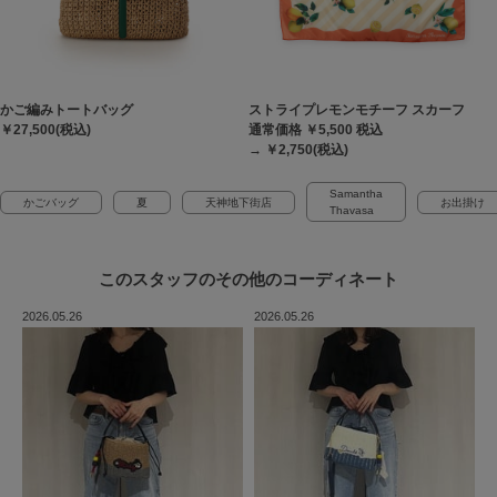
かご編みトートバッグ
ストライプレモンモチーフ スカーフ
￥27,500(税込)
通常価格 ￥5,500
税込
→ ￥2,750(税込)
Samantha
かごバッグ
夏
天神地下街店
お出掛け
Thavasa
このスタッフの
その他のコーディネート
2026.05.26
2026.05.26