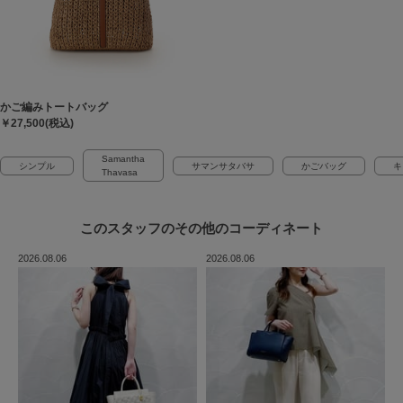
かご編みトートバッグ
￥27,500(税込)
Samantha
シンプル
サマンサタバサ
かごバッグ
キ
Thavasa
このスタッフの
その他のコーディネート
2026.08.06
2026.08.06