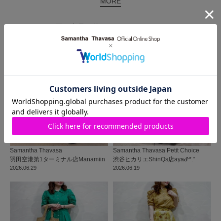
MORE
同じ商品を使った
コーディネート
Samantha Thavasa
Samantha Thavasa Petit Choice
羽田空港第1ターミナル店
Manamiin
渋谷ヒカリエShinQs店
ayaᕷ*.°
2026.06.29
2026.06.19