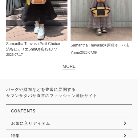
Samantha Thavasa Petit Choice
Samantha Thavasa
河原町オーパ店
渋谷ヒカリエShinQs店
ayaᕷ*.°
Yume
2026.07.09
2026.07.17
MORE
バッグや財布などを豊富に展開する
サマンサタバサ直営のファッション通販サイト
CONTENTS
お気に入りアイテム
特集