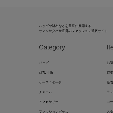
バッグや財布などを豊富に展開する
サマンサタバサ直営のファッション通販サイト
Category
It
バッグ
お
財布/小物
特
ケース / ポーチ
新
チャーム
ラ
アクセサリー
コ
ファッショングッズ
ス