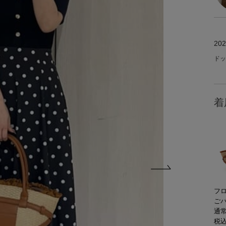
202
ドッ
着
フ
ご
通常
税