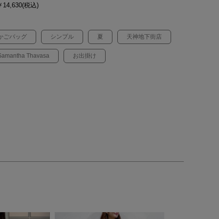
14,630(税込)
かごバッグ
シンプル
夏
天神地下街店
Samantha Thavasa
お出掛け