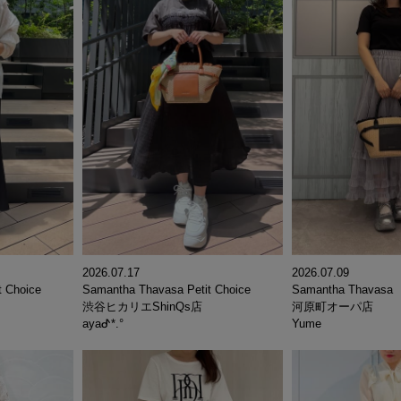
2026.07.09
2026.07.17
t Choice
Samantha Thavasa
Samantha Thavasa Petit Choice
河原町オーパ店
渋谷ヒカリエShinQs店
Yume
ayaᕷ*.°