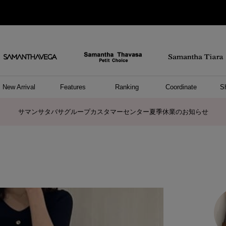
New Arrival
Features
Ranking
Coordinate
S
ョングッズ
/ ポーチ
セサリー
スレット
クレス
リング
ーカフ
/小物
ャーム
パレル
ップス
ッグ
ング
アス
ハンドバッグ
トートバッグ
ショルダーバッグ
ボストンバッグ
リュック/バックパック
ボディバッグ/ウエストポーチ
ウォレットショルダーバッグ
ミニバッグ
キャリーバッグ/スポーツバッグ
パソコンケース/パソコンバッグ
A4対応/通勤通学バッグ
ケアアイテム
バッグその他
長財布
折財布/ミニ財布
コインケース/マルチケース
財布/小物その他
ポーチ
カードケース/名刺入れ
キーケース
パスケース
モバイルグッズ
フラグメントケース
ケース/ポーチその他
ファスナートップチャーム
バッグチャーム
チャームその他
リング
ネックレス
ピアス
イヤリング
イヤーカフ
ブレスレット/バングル
アンクレット
時計
アクセサリーその他
帽子
レッグウェア
ストール
Tシャツ
ネクタイ
傘
アンダーウェア/ソックス
ファッショングッズその他
トップス
ボトム
ワンピース
ジャケット/アウター
ファッショングッズ
アパレルその他
雑貨/インテリア
ホビー/ステーショナリー
雑貨/インテリアその他
ポロシャツ(半袖)
ポロシャツ(長袖)
プルオーバー
パーカー
セーター/ベスト
ワンピース
トップスその他
リング
ピンキーリング
ペアリング
ネックレス
ペアネックレス
サマンサタバサグループカスタマーセンター夏季休業のお知らせ