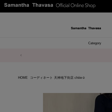
Category
ファッシ
ケース 
アク
ブレ
ネッ
イヤ
イヤ
財布
チ
ア
ト
バ
リ
ピ
HOME
コーディネート
天神地下街店 chiiie☺︎