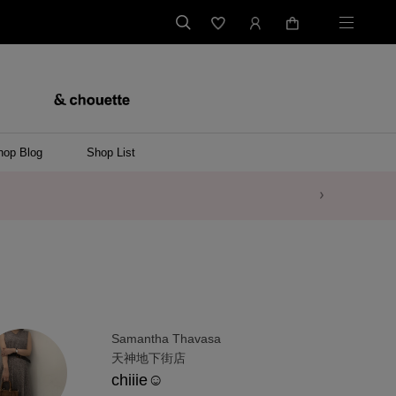
hop Blog
Shop List
Samantha Thavasa
天神地下街店
chiiie☺︎