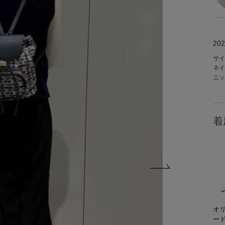
202
サイ
ネイ
ニッ
着
オ
ード