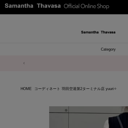
Category
ファッシ
ケース 
アク
ブレ
ネッ
イヤ
イヤ
財布
チ
ア
ト
バ
リ
ピ
HOME
コーディネート
羽田空港第2ターミナル店 yuuri✧