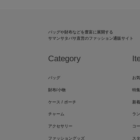
バッグや財布などを豊富に展開する
サマンサタバサ直営のファッション通販サイト
Category
It
バッグ
お
財布/小物
特
ケース / ポーチ
新
チャーム
ラ
アクセサリー
コ
ファッショングッズ
ス