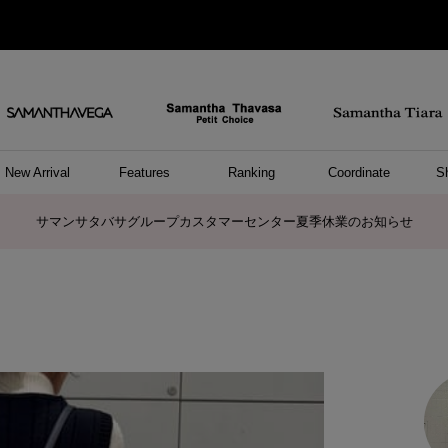
New Arrival
Features
Ranking
Coordinate
S
ョングッズ
/ ポーチ
セサリー
スレット
クレス
リング
ーカフ
/小物
ャーム
パレル
ップス
ッグ
ング
アス
ハンドバッグ
トートバッグ
ショルダーバッグ
ボストンバッグ
リュック/バックパック
ボディバッグ/ウエストポーチ
ウォレットショルダーバッグ
ミニバッグ
キャリーバッグ/スポーツバッグ
パソコンケース/パソコンバッグ
A4対応/通勤通学バッグ
ケアアイテム
バッグその他
長財布
折財布/ミニ財布
コインケース/マルチケース
財布/小物その他
ポーチ
カードケース/名刺入れ
キーケース
パスケース
モバイルグッズ
フラグメントケース
ケース/ポーチその他
ファスナートップチャーム
バッグチャーム
チャームその他
リング
ネックレス
ピアス
イヤリング
イヤーカフ
ブレスレット/バングル
アンクレット
時計
アクセサリーその他
帽子
レッグウェア
ストール
Tシャツ
ネクタイ
傘
アンダーウェア/ソックス
ファッショングッズその他
トップス
ボトム
ワンピース
ジャケット/アウター
ファッショングッズ
アパレルその他
雑貨/インテリア
ホビー/ステーショナリー
雑貨/インテリアその他
ポロシャツ(半袖)
ポロシャツ(長袖)
プルオーバー
パーカー
セーター/ベスト
ワンピース
トップスその他
リング
ピンキーリング
ペアリング
ネックレス
ペアネックレス
サマンサタバサグループカスタマーセンター夏季休業のお知らせ