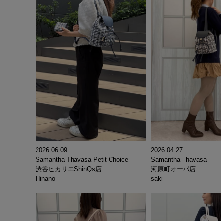
2026.06.09
2026.04.27
Samantha Thavasa Petit Choice
Samantha Thavasa
渋谷ヒカリエShinQs店
河原町オーパ店
Hinano
saki