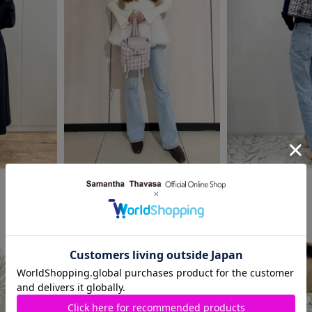
2026.03.06
2026.03.05
Samantha Thavasa
本社
天神地下街店
スタッフ
ERI♡
MIKI