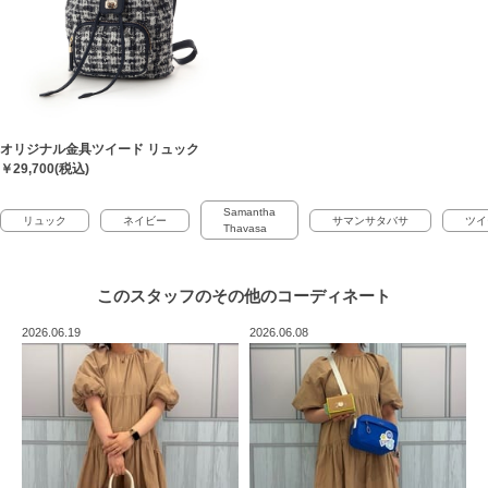
オリジナル金具ツイード リュック
￥29,700(税込)
Samantha
リュック
ネイビー
サマンサタバサ
ツイ
Thavasa
このスタッフの
その他のコーディネート
2026.06.19
2026.06.08