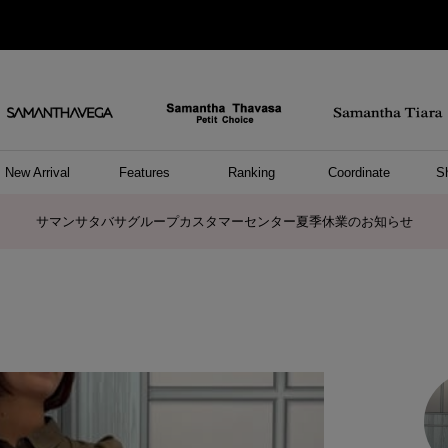
New Arrival
Features
Ranking
Coordinate
S
ョングッズ
/ ポーチ
セサリー
スレット
クレス
リング
ーカフ
/小物
ャーム
パレル
ップス
ッグ
ング
アス
ハンドバッグ
トートバッグ
ショルダーバッグ
ボストンバッグ
リュック/バックパック
ボディバッグ/ウエストポーチ
ウォレットショルダーバッグ
ミニバッグ
キャリーバッグ/スポーツバッグ
パソコンケース/パソコンバッグ
A4対応/通勤通学バッグ
ケアアイテム
バッグその他
長財布
折財布/ミニ財布
コインケース/マルチケース
財布/小物その他
ポーチ
カードケース/名刺入れ
キーケース
パスケース
モバイルグッズ
フラグメントケース
ケース/ポーチその他
ファスナートップチャーム
バッグチャーム
チャームその他
リング
ネックレス
ピアス
イヤリング
イヤーカフ
ブレスレット/バングル
アンクレット
時計
アクセサリーその他
帽子
レッグウェア
ストール
Tシャツ
ネクタイ
傘
アンダーウェア/ソックス
ファッショングッズその他
トップス
ボトム
ワンピース
ジャケット/アウター
ファッショングッズ
アパレルその他
雑貨/インテリア
ホビー/ステーショナリー
雑貨/インテリアその他
ポロシャツ(半袖)
ポロシャツ(長袖)
プルオーバー
パーカー
セーター/ベスト
ワンピース
トップスその他
リング
ピンキーリング
ペアリング
ネックレス
ペアネックレス
サマンサタバサグループカスタマーセンター夏季休業のお知らせ