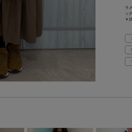
ラ
ッ
￥18