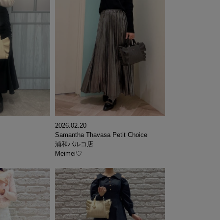
2026.02.20
Samantha Thavasa Petit Choice
浦和パルコ店
Meimei♡