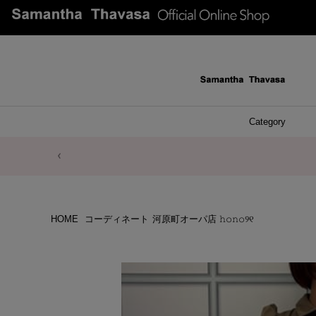
Category
ファッシ
ケース 
アク
ブレ
ネッ
イヤ
イヤ
財布
チ
ア
ト
バ
リ
ピ
HOME
コーディネート
河原町オーパ店 𝚑𝚘𝚗𝚘୨୧