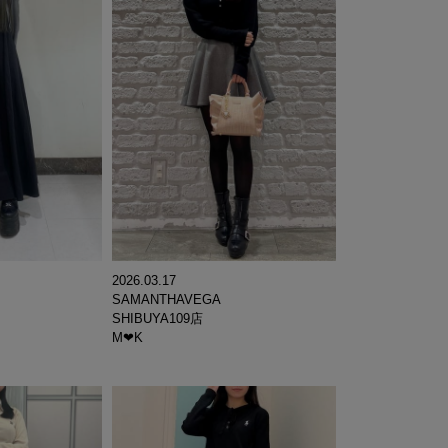
2026.03.17
SAMANTHAVEGA
SHIBUYA109店
M‪‪❤︎‬K