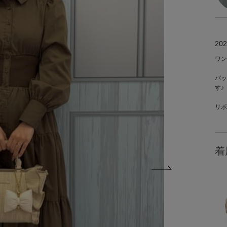
202
ワン
バッ
す♪
リボ
着