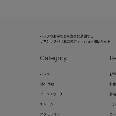
バッグや財布などを豊富に展開する
サマンサタバサ直営のファッション通販サイト
Category
It
バッグ
お
財布/小物
特
ケース / ポーチ
新
チャーム
ラ
アクセサリー
コ