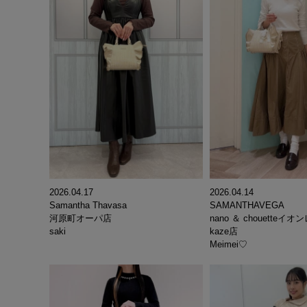
2026.04.14
2026.04.17
SAMANTHAVEGA
Samantha Thavasa
nano ＆ chouette
河原町オーパ店
kaze店
saki
Meimei♡