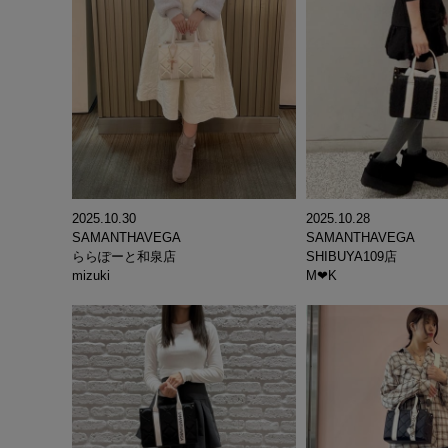
2025.10.30
2025.10.28
SAMANTHAVEGA
SAMANTHAVEGA
ららぽーと和泉店
SHIBUYA109店
mizuki
M‪‪❤︎‬K