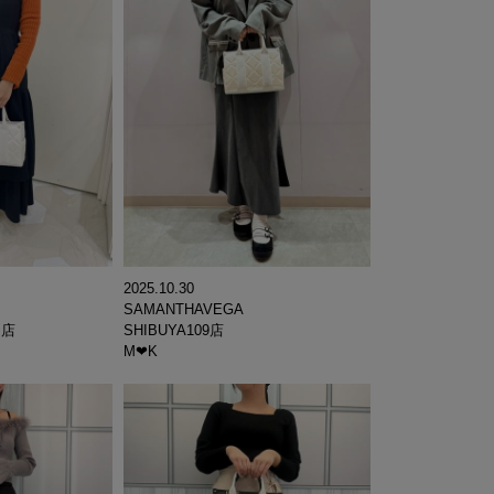
2025.10.30
SAMANTHAVEGA
ィ店
SHIBUYA109店
M‪‪❤︎‬K