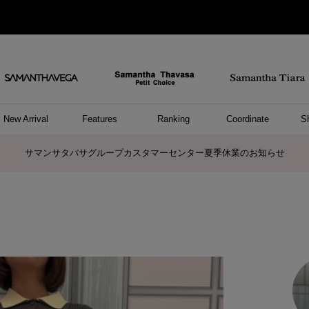
New Arrival
Features
Ranking
Coordinate
S
ョングッズ
/ ポーチ
セサリー
スレット
クレス
リング
ーカフ
/小物
ャーム
パレル
ップス
ッグ
ング
アス
ハンドバッグ
トートバッグ
ショルダーバッグ
ボストンバッグ
リュック/バックパック
ボディバッグ/ウエストポーチ
ウォレットショルダーバッグ
ミニバッグ
キャリーバッグ/スポーツバッグ
パソコンケース/パソコンバッグ
A4対応/通勤通学バッグ
ケアアイテム
バッグその他
長財布
折財布/ミニ財布
コインケース/マルチケース
財布/小物その他
ポーチ
カードケース/名刺入れ
キーケース
パスケース
モバイルグッズ
フラグメントケース
ケース/ポーチその他
ファスナートップチャーム
バッグチャーム
チャームその他
リング
ネックレス
ピアス
イヤリング
イヤーカフ
ブレスレット/バングル
アンクレット
時計
アクセサリーその他
帽子
レッグウェア
ストール
Tシャツ
ネクタイ
傘
アンダーウェア/ソックス
ファッショングッズその他
トップス
ボトム
ワンピース
ジャケット/アウター
ファッショングッズ
アパレルその他
雑貨/インテリア
ホビー/ステーショナリー
雑貨/インテリアその他
ポロシャツ(半袖)
ポロシャツ(長袖)
プルオーバー
パーカー
セーター/ベスト
ワンピース
トップスその他
リング
ピンキーリング
ペアリング
ネックレス
ペアネックレス
サマンサタバサグループカスタマーセンター夏季休業のお知らせ