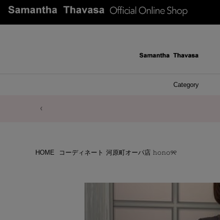
Category
ファッシ
ケース 
アク
ブレ
ネッ
イヤ
イヤ
財布
チ
ア
ト
バ
リ
ピ
HOME
コーディネート
河原町オーパ店 𝚑𝚘𝚗𝚘୨୧