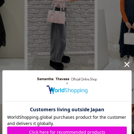
2025.11.06
2025.11.04
SAMANTHAVEGA
SAMANTHAVEGA
店
SHIBUYA109店
mozoワンダーシテ
M‪‪❤︎‬K
ibu