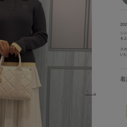
202
シン
を上
スカ
いた
着