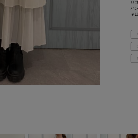
ロ
ハ
￥18