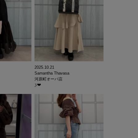
2025.10.21
Samantha Thavasa
河原町オーパ店
𝓨‪‪❤︎‬