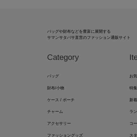
バッグや財布などを豊富に展開する
サマンサタバサ直営のファッション通販サイト
Category
It
バッグ
お
財布/小物
特
ケース / ポーチ
新
チャーム
ラ
アクセサリー
コ
ファッショングッズ
ス