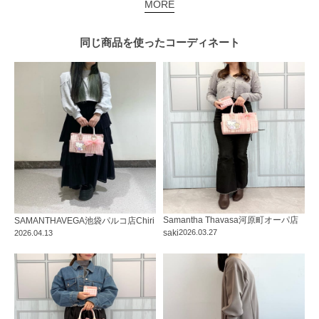
MORE
同じ商品を使った
コーディネート
Samantha Thavasa
河原町オーパ店
SAMANTHAVEGA
池袋パルコ店
Chiri
saki
2026.03.27
2026.04.13