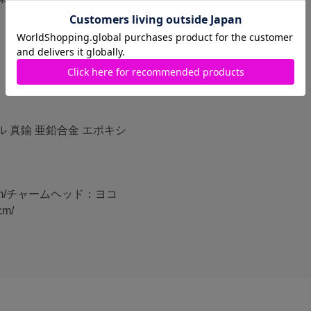
 真鍮 亜鉛合金 エポキシ
cm/チャームヘッド：ヨコ
m/