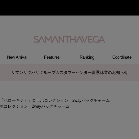
New Arrival
Features
Ranking
Coordinate
RY
REL
ET
M
S
ER
G
ハンドバッグ
トートバッグ/ブリーフ
ショルダーバッグ/ミニバッグ
ボストンバッグ
リュック/バックパック
バッグその他
パソコンケース/パソコンバッグ
A4対応/通勤通学バッグ
長財布
折財布/ミニ財布
コインケース/マルチケース
財布・小物その他
ポーチ
カードケース/名刺入れ
キーケース
パスケース
モバイルグッズ
ケース/ポーチその他
ファスナートップチャーム
バッグチャーム
チャームその他
リング
ネックレス
ピアス
イヤリング
ブレスレット/バングル
アクセサリーその他
トップス
ボトム
ワンピース
ジャケット/アウター
ファッショングッズ
アパレルその他
ポロシャツ(半袖)
ポロシャツ(長袖)
プルオーバー
パーカー
セーター/ベスト
ワンピース
ケース/ポーチ
トップス
バッグ
チャーム
財布/小物
その他
アクセサリー
アパレル
商品に関するお詫びとお知らせ
「ハローキティ」コラボコレクション 2wayバッグチャーム
ボコレクション 2wayバッグチャーム