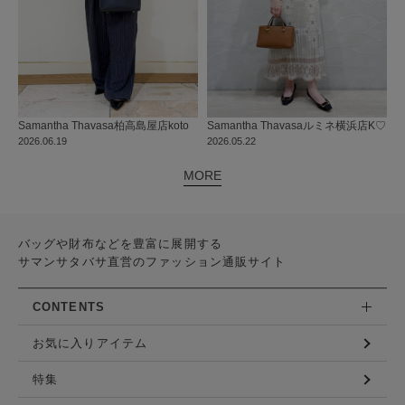
Samantha Thavasa
柏高島屋店
koto
Samantha Thavasa
ルミネ横浜店
K♡
2026.06.19
2026.05.22
MORE
バッグや財布などを豊富に展開する
サマンサタバサ直営のファッション通販サイト
CONTENTS
お気に入りアイテム
特集