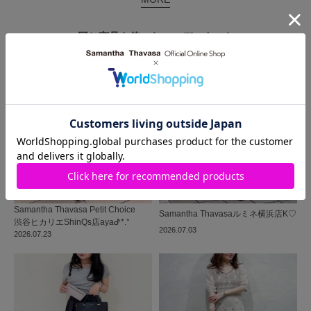
同じ商品を使った
コーディネート
Samantha Thavasa Petit Choice
Samantha Thavasa
ルミネ横浜店
K♡
渋谷ヒカリエShinQs店
ayaᕷ*.°
2026.07.03
2026.07.23