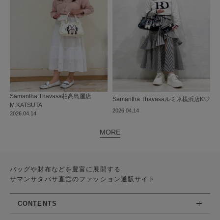
Samantha Thavasa
柏高島屋店
Samantha Thavasa
ルミネ横浜店
K♡
M.KATSUTA
2026.04.14
2026.04.14
MORE
バッグや財布などを豊富に展開する
サマンサタバサ直営のファッション通販サイト
CONTENTS