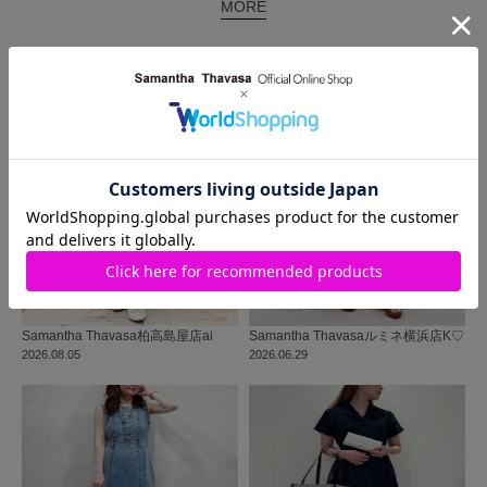
MORE
同じ商品を使った
コーディネート
Samantha Thavasa
柏高島屋店
ai
Samantha Thavasa
ルミネ横浜店
K♡
2026.08.05
2026.06.29