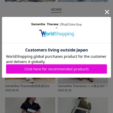
MORE
同じ商品を使った
コーディネート
Samantha Thavasa
柏高島屋店
ai
Samantha Thavasa
ルミネ横浜店
K♡
2026.08.05
2026.06.29