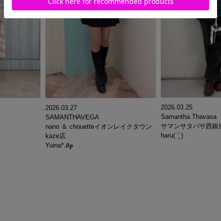
2026.03.25
2026.03.27
Samantha Thavasa
SAMANTHAVEGA
サマンサタバサ西銀
nano ＆ chouetteイオンレイクタウン
haru( ¨̮ )
kaze店
Yuina*.𝝑𝝔