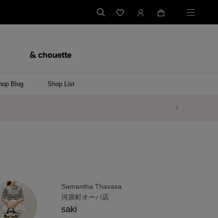
hop Blog
Shop List
Samantha Thavasa
河原町オーパ店
saki