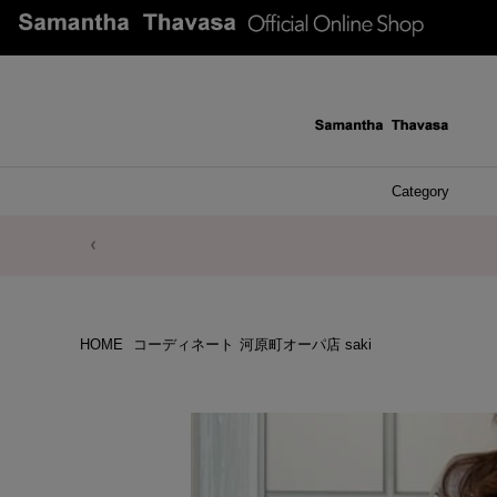
Category
ファッシ
ケース 
アク
ブレ
ネッ
イヤ
イヤ
財布
チ
ア
ト
バ
リ
ピ
HOME
コーディネート
河原町オーパ店 saki