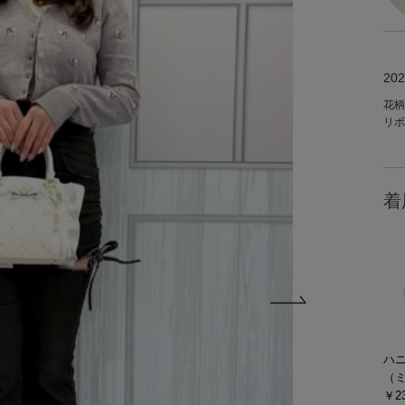
202
花柄
リボ
着
ハ
（
￥23