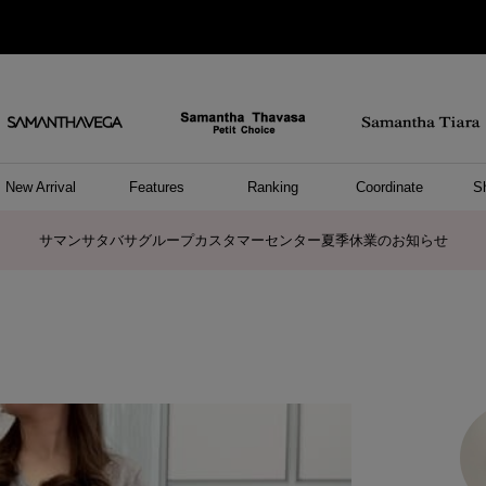
New Arrival
Features
Ranking
Coordinate
S
ョングッズ
/ ポーチ
セサリー
スレット
クレス
リング
ーカフ
/小物
ャーム
パレル
ップス
ッグ
ング
アス
ハンドバッグ
トートバッグ
ショルダーバッグ
ボストンバッグ
リュック/バックパック
ボディバッグ/ウエストポーチ
ウォレットショルダーバッグ
ミニバッグ
キャリーバッグ/スポーツバッグ
パソコンケース/パソコンバッグ
A4対応/通勤通学バッグ
ケアアイテム
バッグその他
長財布
折財布/ミニ財布
コインケース/マルチケース
財布/小物その他
ポーチ
カードケース/名刺入れ
キーケース
パスケース
モバイルグッズ
フラグメントケース
ケース/ポーチその他
ファスナートップチャーム
バッグチャーム
チャームその他
リング
ネックレス
ピアス
イヤリング
イヤーカフ
ブレスレット/バングル
アンクレット
時計
アクセサリーその他
帽子
レッグウェア
ストール
Tシャツ
ネクタイ
傘
アンダーウェア/ソックス
ファッショングッズその他
トップス
ボトム
ワンピース
ジャケット/アウター
ファッショングッズ
アパレルその他
雑貨/インテリア
ホビー/ステーショナリー
雑貨/インテリアその他
ポロシャツ(半袖)
ポロシャツ(長袖)
プルオーバー
パーカー
セーター/ベスト
ワンピース
トップスその他
リング
ピンキーリング
ペアリング
ネックレス
ペアネックレス
サマンサタバサグループカスタマーセンター夏季休業のお知らせ