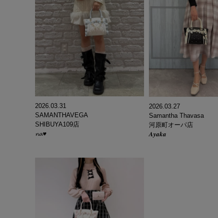
2026.03.31
2026.03.27
SAMANTHAVEGA
Samantha Thavasa
SHIBUYA109店
河原町オーパ店
𝓷𝓪♥
𝑨𝒚𝒂𝒌𝒂