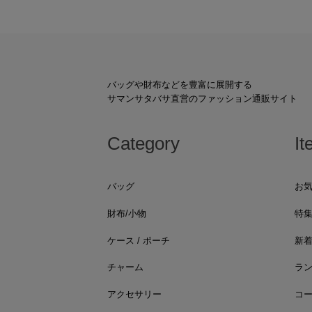
バッグや財布などを豊富に展開する
サマンサタバサ直営のファッション通販サイト
Category
It
バッグ
お
財布/小物
特
ケース / ポーチ
新
チャーム
ラ
アクセサリー
コ