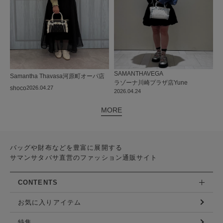
SAMANTHAVEGA
Samantha Thavasa
河原町オーパ店
ラゾーナ川崎プラザ店
Yune
shoco
2026.04.27
2026.04.24
MORE
バッグや財布などを豊富に展開する
サマンサタバサ直営のファッション通販サイト
CONTENTS
お気に入りアイテム
特集