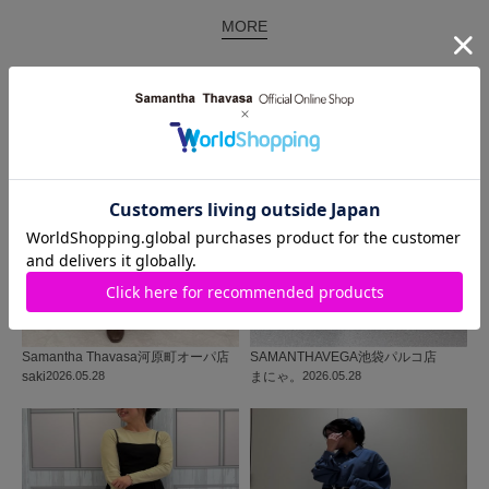
MORE
同じ商品を使った
コーディネート
Samantha Thavasa
河原町オーパ店
SAMANTHAVEGA
池袋パルコ店
saki
2026.05.28
まにゃ。
2026.05.28