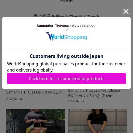
MORE
同じ商品を使った
コーディネート
Samantha Thavasa Petit Choice
Samantha Thavasa
ルミネ横浜店
K♡
渋谷ヒカリエShinQs店
ʜʀɴ*.
2026.07.24
2026.07.23