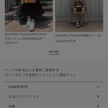
Samantha Thavasa Petit Choice
Samantha Thavasa
河原町オーパ店
渋谷ヒカリエShinQs店
ayaᕷ*.°
Yume
2026.07.09
2026.07.17
MORE
バッグや財布などを豊富に展開する
サマンサタバサ直営のファッション通販サイト
CONTENTS
お気に入りアイテム
特集