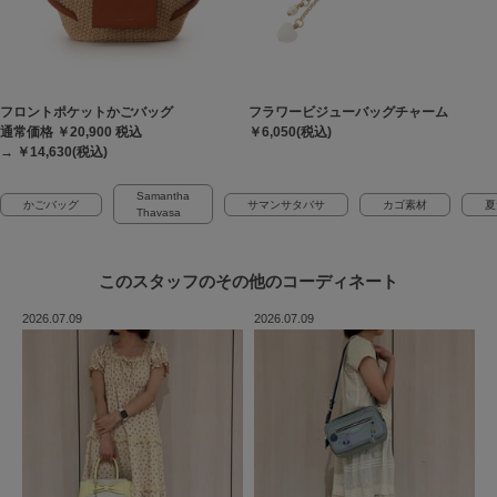
フロントポケットかごバッグ
フラワービジューバッグチャーム
通常価格 ￥20,900
税込
￥6,050(税込)
→ ￥14,630(税込)
Samantha
かごバッグ
サマンサタバサ
カゴ素材
夏
Thavasa
このスタッフの
その他のコーディネート
2026.07.09
2026.07.09