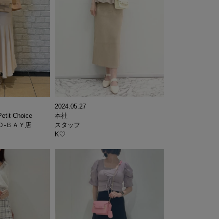
2024.05.27
etit Choice
本社
Ｏ-ＢＡＹ店
スタッフ
K♡