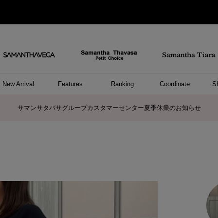
New Arrival
Features
Ranking
Coordinate
S
ョングッズ
/ ポーチ
セサリー
スレット
クレス
リング
ーカフ
/小物
ャーム
パレル
ップス
ッグ
ング
アス
ハンドバッグ
トートバッグ
ショルダーバッグ
ボストンバッグ
リュック/バックパック
ボディバッグ/ウエストポーチ
ウォレットショルダーバッグ
ミニバッグ
キャリーバッグ/スポーツバッグ
パソコンケース/パソコンバッグ
A4対応/通勤通学バッグ
ケアアイテム
バッグその他
長財布
折財布/ミニ財布
コインケース/マルチケース
財布/小物その他
ポーチ
カードケース/名刺入れ
キーケース
パスケース
モバイルグッズ
フラグメントケース
ケース/ポーチその他
ファスナートップチャーム
バッグチャーム
チャームその他
リング
ネックレス
ピアス
イヤリング
イヤーカフ
ブレスレット/バングル
アンクレット
時計
アクセサリーその他
帽子
レッグウェア
ストール
Tシャツ
ネクタイ
傘
アンダーウェア/ソックス
ファッショングッズその他
トップス
ボトム
ワンピース
ジャケット/アウター
ファッショングッズ
アパレルその他
雑貨/インテリア
ホビー/ステーショナリー
雑貨/インテリアその他
ポロシャツ(半袖)
ポロシャツ(長袖)
プルオーバー
パーカー
セーター/ベスト
ワンピース
トップスその他
リング
ピンキーリング
ペアリング
ネックレス
ペアネックレス
サマンサタバサグループカスタマーセンター夏季休業のお知らせ