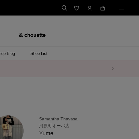
hop Blog
Shop List
Samantha Thavasa
河原町オーパ店
Yume