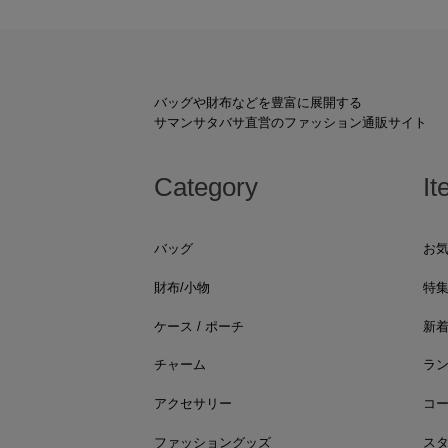
バッグや財布などを豊富に展開する
サマンサタバサ直営のファッション通販サイト
Category
It
バッグ
お
財布/小物
特
ケース / ポーチ
新
チャーム
ラ
アクセサリー
コ
ファッショングッズ
ス