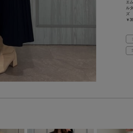
エ
ル
ズ
￥39