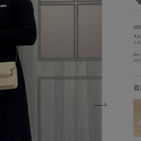
202
大人
り入
白い
だけ
着