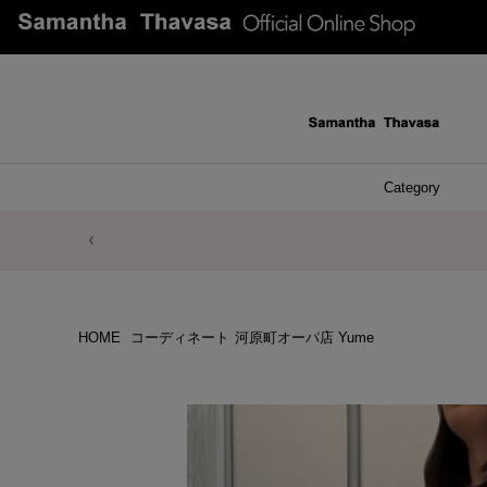
Category
ファッシ
ケース 
アク
ブレ
ネッ
イヤ
イヤ
財布
チ
ア
ト
バ
リ
ピ
HOME
コーディネート
河原町オーパ店 Yume