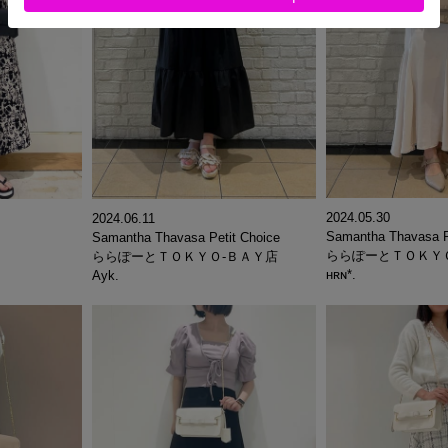
2024.05.30
2024.06.11
Samantha Thavasa P
Samantha Thavasa Petit Choice
ららぽーとＴＯＫＹ
ららぽーとＴＯＫＹＯ-ＢＡＹ店
ʜʀɴ*.
Ayk.