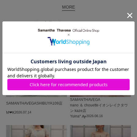
MORE
同じ商品を使った
コーディネート
SAMANTHAVEGA
SAMANTHAVEGA
SHIBUYA109店
nano ＆ chouetteイオンレイクタウ
ン kaze店
M‪‪❤︎‬K
2026.07.14
Yuina*.𝝑𝝔
2026.06.16