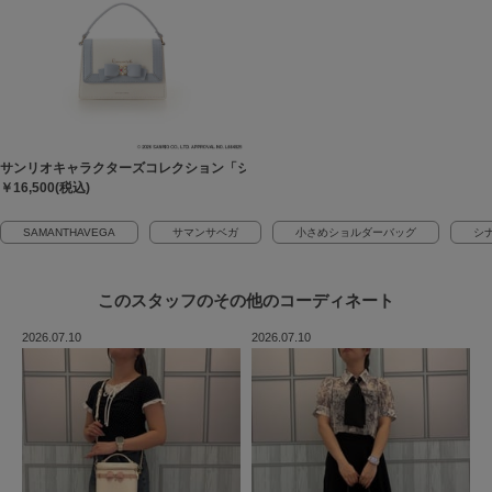
サンリオキャラクターズコレクション「シナモロール」 ミニショルダーバッグ
￥16,500(税込)
SAMANTHAVEGA
サマンサベガ
小さめショルダーバッグ
シ
このスタッフの
その他のコーディネート
2026.07.10
2026.07.10