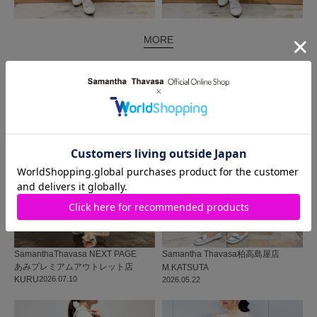
MORE
同じ商品を使った
コーディネート
SamanthaThavasa NEXT PAGE
Samantha Thavasa
柏高島屋店
あみプレミアムアウトレット店
M.KATSUTA
KURU
2026.07.10
2026.05.22