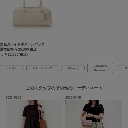
角金具ワイドボストンバッグ
通常価格 ￥25,300
税込
→ ￥12,650(税込)
Samantha
シンプル
ボストンバッグ
お出かけ
サマ
Thavasa
このスタッフの
その他のコーディネート
2026.08.06
2026.08.05