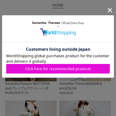
MORE
同じ商品を使った
コーディネート
SamanthaThavasa NEXT PAGE
Samantha Thavasa
柏高島屋店
あみプレミアムアウトレット店
M.KATSUTA
KURU
2026.07.10
2026.05.22