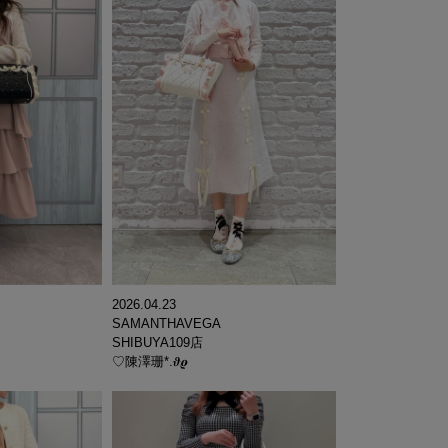
2026.04.23
SAMANTHAVEGA
SHIBUYA109店
♡陳澤珊*.𝝑𝝔