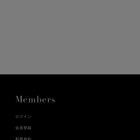
ニ決済（前払い）、
に、配送いたします。
配送業者となる場合が
とし、8日以内にご連
詳しくはこちら
お届けいたします。
プレゼントの場合はご
って異なります。
時に届かない場合もご
合
詳しくはこちら
詳しくはこちら
ログイン
会員登録
利用規約