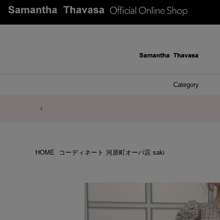
Category
ファッシ
ケース 
アク
ブレ
ネッ
イヤ
イヤ
財布
チ
ア
ト
バ
リ
ピ
HOME
コーディネート
河原町オーパ店 saki