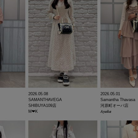
2026.05.08
2026.05.01
SAMANTHAVEGA
Samantha Thavasa
SHIBUYA109店
河原町オーパ店
M‪‪❤︎‬K
𝑨𝒚𝒂𝒌𝒂