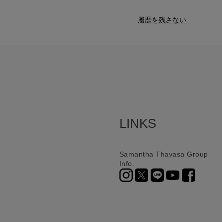
履歴を残さない
LINKS
Samantha Thavasa Group
Info.