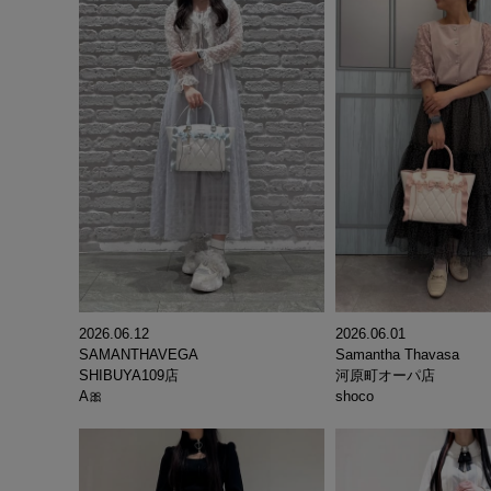
2026.06.01
2026.06.12
Samantha Thavasa
SAMANTHAVEGA
河原町オーパ店
SHIBUYA109店
shoco
A🎀