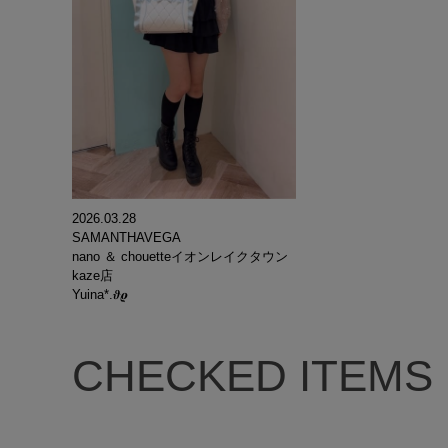
2026.03.28
SAMANTHAVEGA
nano ＆ chouetteイオンレイクタウン
kaze店
Yuina*.𝝑𝝔
CHECKED ITEMS