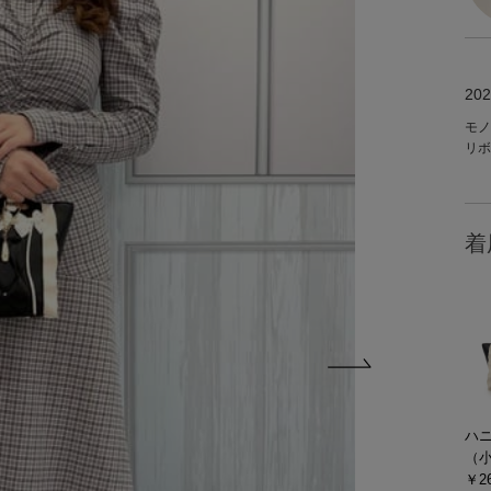
202
モノ
リボ
着
ハ
（
￥26