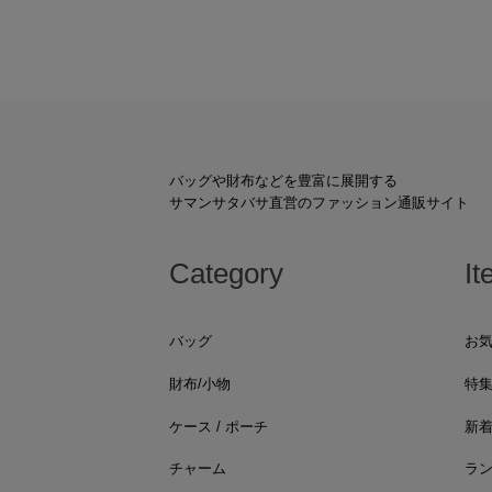
バッグや財布などを豊富に展開する
サマンサタバサ直営のファッション通販サイト
Category
It
バッグ
お
財布/小物
特
ケース / ポーチ
新
チャーム
ラ