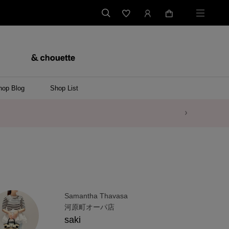
hop Blog
Shop List
Samantha Thavasa
河原町オーパ店
saki