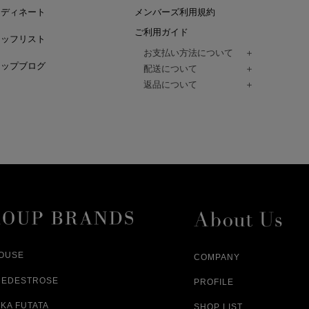
ーディネート
メンバーズ利用規約
ご利用ガイド
タッフリスト
お支払い方法について
ョップブログ
クレジットカード、代金引換、コンビ
配送について
Paidy（翌月払い）、
ご注文商品は、佐川急便にてご注文毎
返品について
amazon payをご利用いただけます。
（一部地域については佐川急便以外の
以下の各号の場合に限り受け付けるもの
ございます。）
絡いただいた場合、
通常はご注文日の翌日以降、3日程度で
返品もしくは交換をお受けします。（
お届けまでの日数はお届け先住所によ
購入者様への返金となります。）
また、天候や道路状況により、指定日
商品が不良品であった場合
ざいますので
ご注文内容と異なる商品が到着した場
あらかじめご了承ください。
配送中に商品が破損した場合
アパレル商品（衣料品） ※交換不可
HOUSE
COMPANY
NEDESTROSE
PROFILE
KA FUTATA
SHOP LIST