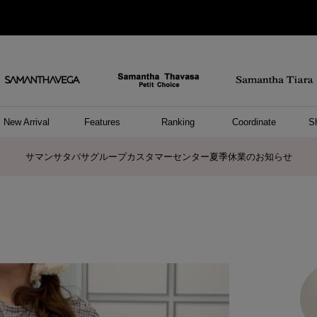
New Arrival
Features
Ranking
Coordinate
S
ョングッズ
/ ポーチ
セサリー
スレット
クレス
リング
ーカフ
/小物
ャーム
パレル
ップス
ッグ
ング
アス
ハンドバッグ
トートバッグ
ショルダーバッグ
ボストンバッグ
リュック/バックパック
ボディバッグ/ウエストポーチ
ウォレットショルダーバッグ
ミニバッグ
キャリーバッグ/スポーツバッグ
パソコンケース/パソコンバッグ
A4対応/通勤通学バッグ
ケアアイテム
バッグその他
長財布
折財布/ミニ財布
コインケース/マルチケース
財布/小物その他
ポーチ
カードケース/名刺入れ
キーケース
パスケース
モバイルグッズ
フラグメントケース
ケース/ポーチその他
ファスナートップチャーム
バッグチャーム
チャームその他
リング
ネックレス
ピアス
イヤリング
イヤーカフ
ブレスレット/バングル
アンクレット
時計
アクセサリーその他
帽子
レッグウェア
ストール
Tシャツ
ネクタイ
傘
アンダーウェア/ソックス
ファッショングッズその他
トップス
ボトム
ワンピース
ジャケット/アウター
ファッショングッズ
アパレルその他
雑貨/インテリア
ホビー/ステーショナリー
雑貨/インテリアその他
ポロシャツ(半袖)
ポロシャツ(長袖)
プルオーバー
パーカー
セーター/ベスト
ワンピース
トップスその他
リング
ピンキーリング
ペアリング
ネックレス
ペアネックレス
サマンサタバサグループカスタマーセンター夏季休業のお知らせ