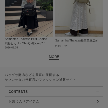
Samantha Thavasa Petit Choice
Samantha Thavasa
柏高島屋店
ai
渋谷ヒカリエShinQs店
ayaᕷ*.°
2026.07.28
2026.08.05
MORE
バッグや財布などを豊富に展開する
サマンサタバサ直営のファッション通販サイト
CONTENTS
お気に入りアイテム