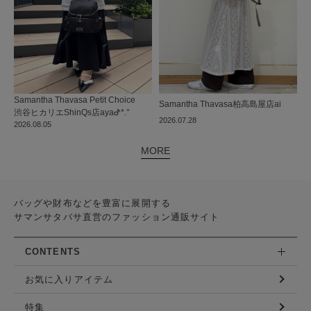
Samantha Thavasa Petit Choice
Samantha Thavasa
柏高島屋店
ai
渋谷ヒカリエShinQs店
ayaᕷ*.°
2026.07.28
2026.08.05
MORE
バッグや財布などを豊富に展開する
サマンサタバサ直営のファッション通販サイト
CONTENTS
お気に入りアイテム
特集