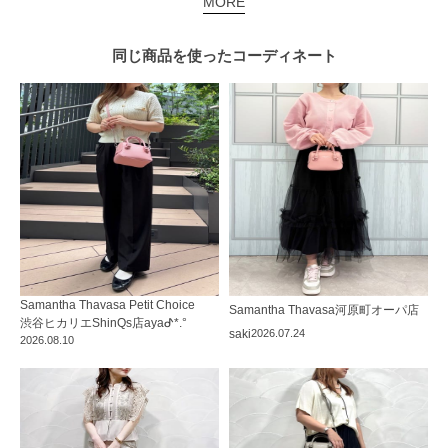
MORE
同じ商品を使った
コーディネート
Samantha Thavasa Petit Choice
Samantha Thavasa
河原町オーパ店
渋谷ヒカリエShinQs店
ayaᕷ*.°
saki
2026.07.24
2026.08.10