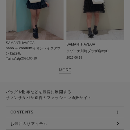
SAMANTHAVEGA
SAMANTHAVEGA
nano ＆ chouetteイオンレイクタウ
ラゾーナ川崎プラザ店
my☪︎
ン kaze店
2026.06.19
Yuina*.𝝑𝝔
2026.06.19
MORE
バッグや財布などを豊富に展開する
サマンサタバサ直営のファッション通販サイト
CONTENTS
お気に入りアイテム