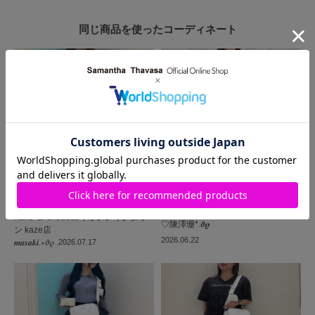
同じ商品を使った
コーディネート
SAMANTHAVEGA
SAMANTHAVEGA
SHIBUYA109店
nano ＆ chouetteイオンレイクタウ
♡陳澤珊*.𝝑𝝔
ン kaze店
2026.06.22
𝒎𝒂𝒔𝒂𝒌𝒊.⋆𝜗𝜚 .
2026.07.17