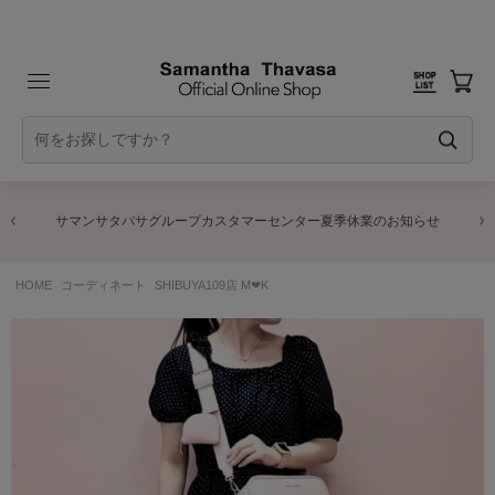
サマンサタバサグループカスタマーセンター夏季休業のお知らせ
HOME
コーディネート
SHIBUYA109店 M‪‪❤︎‬K