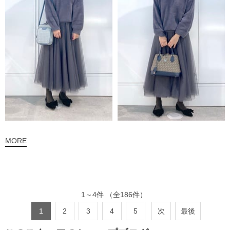
MORE
1
～
4
件
（全
186
件）
1
2
3
4
5
次
最後