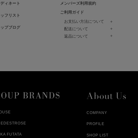
ーディネート
メンバーズ利用規約
ご利用ガイド
タッフリスト
お支払い方法について
ョップブログ
クレジットカード、代金引換、コンビ
配送について
Paidy（翌月払い）、
ご注文商品は、佐川急便にてご注文毎
返品について
amazon payをご利用いただけます。
（一部地域については佐川急便以外の
以下の各号の場合に限り受け付けるもの
ございます。）
絡いただいた場合、
通常はご注文日の翌日以降、3日程度で
返品もしくは交換をお受けします。（
お届けまでの日数はお届け先住所によ
購入者様への返金となります。）
また、天候や道路状況により、指定日
商品が不良品であった場合
ざいますので
ご注文内容と異なる商品が到着した場
あらかじめご了承ください。
配送中に商品が破損した場合
アパレル商品（衣料品） ※交換不可
HOUSE
COMPANY
NEDESTROSE
PROFILE
KA FUTATA
SHOP LIST