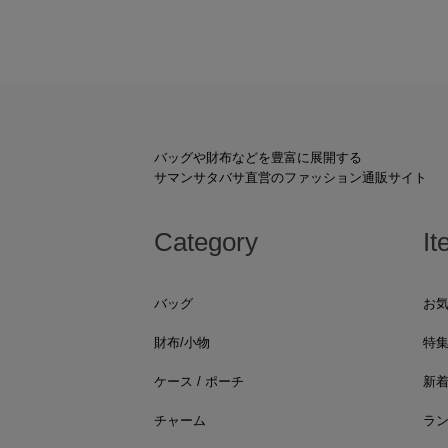
バッグや財布などを豊富に展開する
サマンサタバサ直営のファッション通販サイト
Category
It
バッグ
お
財布/小物
特
ケース / ポーチ
新
チャーム
ラ