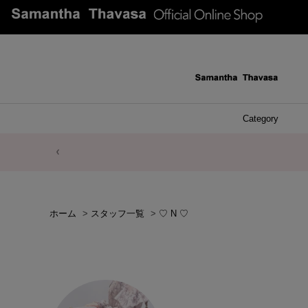
Category
ファッシ
ケース 
アク
ブレ
ネッ
イヤ
イヤ
財布
チ
ア
ト
バ
リ
ピ
ホーム
>
スタッフ一覧
>
♡ N ♡