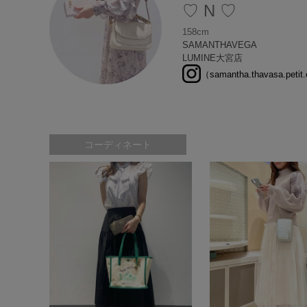
♡ N ♡
158cm
SAMANTHAVEGA
LUMINE大宮店
（samantha.thavasa.petit
コーディネート