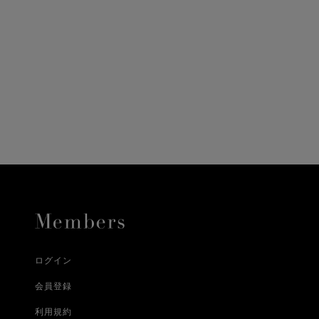
ニ決済（前払い）、
に、配送いたします。
配送業者となる場合が
とし、8日以内にご連
詳しくはこちら
お届けいたします。
プレゼントの場合はご
って異なります。
時に届かない場合もご
合
詳しくはこちら
詳しくはこちら
ログイン
会員登録
利用規約