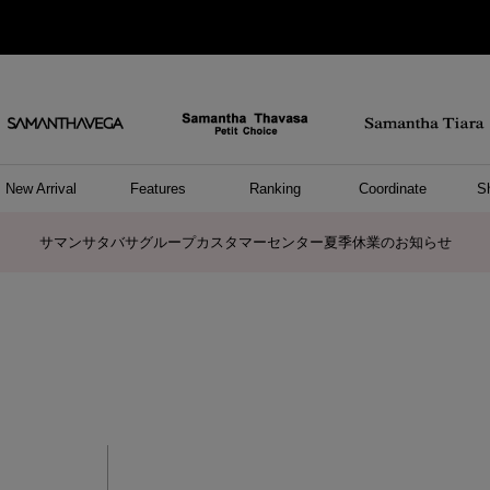
New Arrival
Features
Ranking
Coordinate
S
ョングッズ
/ ポーチ
セサリー
スレット
クレス
リング
ーカフ
/小物
ャーム
パレル
ップス
ッグ
ング
アス
ハンドバッグ
トートバッグ
ショルダーバッグ
ボストンバッグ
リュック/バックパック
ボディバッグ/ウエストポーチ
ウォレットショルダーバッグ
ミニバッグ
キャリーバッグ/スポーツバッグ
パソコンケース/パソコンバッグ
A4対応/通勤通学バッグ
ケアアイテム
バッグその他
長財布
折財布/ミニ財布
コインケース/マルチケース
財布/小物その他
ポーチ
カードケース/名刺入れ
キーケース
パスケース
モバイルグッズ
フラグメントケース
ケース/ポーチその他
ファスナートップチャーム
バッグチャーム
チャームその他
リング
ネックレス
ピアス
イヤリング
イヤーカフ
ブレスレット/バングル
アンクレット
時計
アクセサリーその他
帽子
レッグウェア
ストール
Tシャツ
ネクタイ
傘
アンダーウェア/ソックス
ファッショングッズその他
トップス
ボトム
ワンピース
ジャケット/アウター
ファッショングッズ
アパレルその他
雑貨/インテリア
ホビー/ステーショナリー
雑貨/インテリアその他
ポロシャツ(半袖)
ポロシャツ(長袖)
プルオーバー
パーカー
セーター/ベスト
ワンピース
トップスその他
リング
ピンキーリング
ペアリング
ネックレス
ペアネックレス
サマンサタバサグループカスタマーセンター夏季休業のお知らせ