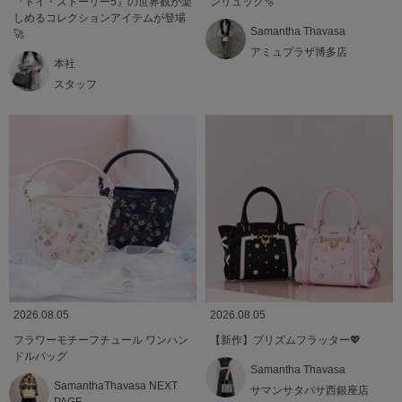
『トイ・ストーリー5』の世界観が楽
ンリュック🫧
しめるコレクションアイテムが登場
Samantha Thavasa
🚀
アミュプラザ博多店
本社
スタッフ
2026.08.05
2026.08.05
フラワーモチーフチュール ワンハン
【新作】プリズムフラッター💖
ドルバッグ
Samantha Thavasa
SamanthaThavasa NEXT
サマンサタバサ西銀座店
PAGE