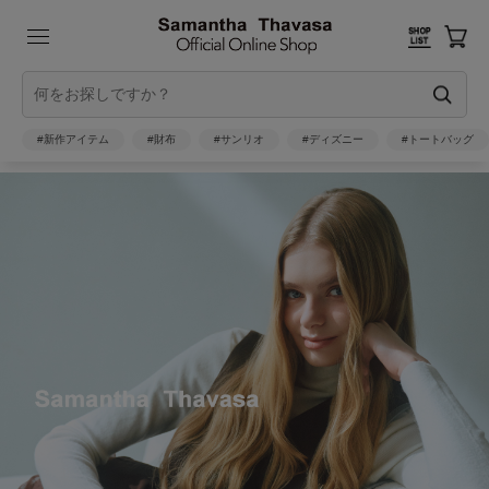
#新作アイテム
#財布
#サンリオ
#ディズニー
#トートバッグ