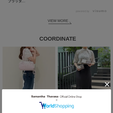
フラッタ...
powered by
VIEW MORE
COORDINATE