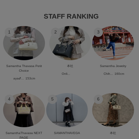
STAFF RANKING
1
2
3
Samantha Thavasa Petit
本社
Samantha Jewelry
Choice
Onli...
Chih...
160cm
ayaᕷ...
153cm
4
5
6
SamanthaThavasa NEXT
SAMANTHAVEGA
本社
PAGE