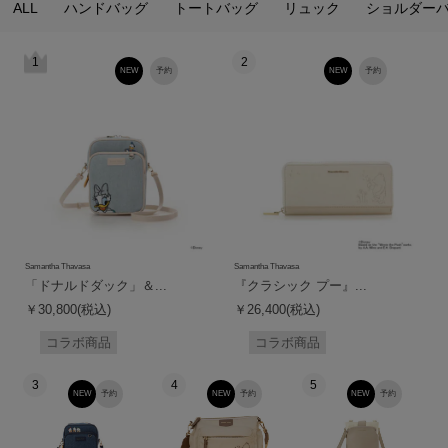
ALL
ハンドバッグ
トートバッグ
リュック
ショルダー
1
2
NEW
予約
NEW
予約
Samantha Thavasa
Samantha Thavasa
「ドナルドダック」＆...
『クラシック プー』...
￥30,800(税込)
￥26,400(税込)
コラボ商品
コラボ商品
3
4
5
NEW
予約
NEW
予約
NEW
予約