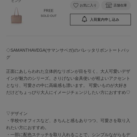
ピンク
お気に入り
店舗在庫
FREE
SOLD OUT
入荷案内申し込み
◇SAMANTHAVEGA(サマンサベガ)のバレッタリボントートバッ
グ
正面にあしらわれた立体的なリボンが目を引く、大人可愛いデザ
インが魅力のシリーズ。さりげない金具使いが程よいアクセント
となり、可愛さの中に高級感も漂います。 可愛いものが大好き
だけどちょっぴり大人にイメージチェンジしたい方におすすめ♡
▽デザイン
・学校やオフィスなど、きちんと感もありつつ、可愛さを取り入
れたい方におすすめ。
・一部に配色ステッチを取り入れることで、シンプルながらもデ