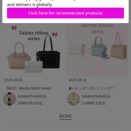
近鉄パッセ店
近鉄パッセ店
2025.09.04
2025.08.13
【新作】Valetta ribbon series
🩰バレッタリボンシリーズ🤍
SAMANTHAVEGA
SAMANTHAVEGA
SHIBUYA109店
LUMINE大宮店
MORE