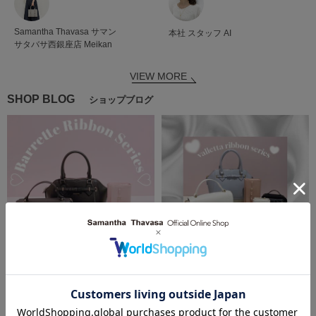
Samantha Thavasa
サマン
本社
スタッフ
AI
サタバサ西銀座店
Meikan
VIEW MORE
SHOP BLOG
ショップブログ
2025.10.04
2025.09.27
♡バレッタリボンシリーズ♡
♡バレッタリボンシリーズ♡
SAMANTHAVEGA
SAMANTHAVEGA