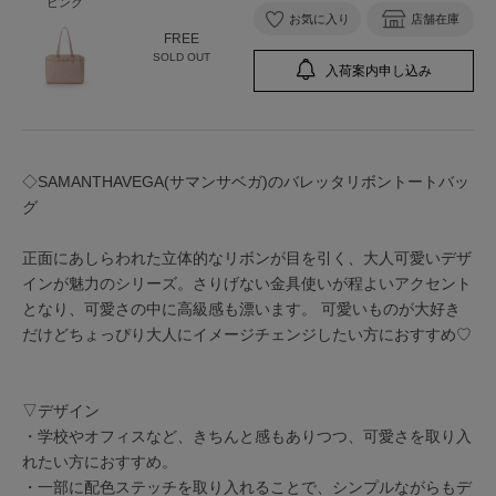
ピンク
お気に入り
店舗在庫
FREE
SOLD OUT
入荷案内申し込み
◇SAMANTHAVEGA(サマンサベガ)のバレッタリボントートバッ
グ
正面にあしらわれた立体的なリボンが目を引く、大人可愛いデザ
インが魅力のシリーズ。さりげない金具使いが程よいアクセント
となり、可愛さの中に高級感も漂います。 可愛いものが大好き
だけどちょっぴり大人にイメージチェンジしたい方におすすめ♡
▽デザイン
・学校やオフィスなど、きちんと感もありつつ、可愛さを取り入
れたい方におすすめ。
・一部に配色ステッチを取り入れることで、シンプルながらもデ