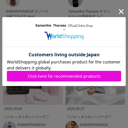
Samantha Thavasa
サマン
SAMANTHAVEGA
ラゾーナ
サタバサ西銀座店
J⋆꙳
川崎プラザ店
akari
VIEW MORE
SHOP BLOG
ショップブログ
2025.10.04
2025.09.27
♡バレッタリボンシリーズ♡
♡バレッタリボンシリーズ♡
SAMANTHAVEGA
SAMANTHAVEGA