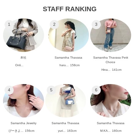
STAFF RANKING
1
2
3
本社
Samantha Thavasa
Samantha Thavasa Petit
Choice
Onli...
haru...
158cm
Hina...
141cm
4
5
6
Samantha Jewelry
Samantha Thavasa
Samantha Thavasa
ぴーきよ...
156cm
yuri...
163cm
M.KA...
160cm