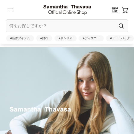
#新作アイテム
#財布
#サンリオ
#ディズニー
#トートバッグ