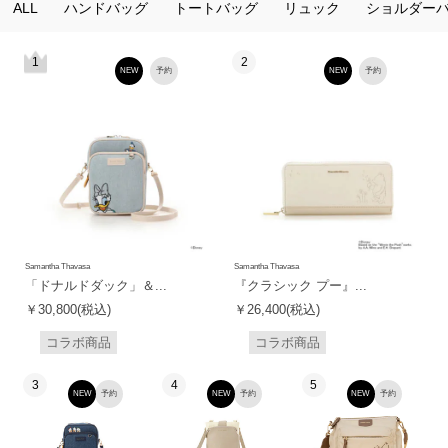
ALL
ハンドバッグ
トートバッグ
リュック
ショルダー
1
2
NEW
予約
NEW
予約
Samantha Thavasa
Samantha Thavasa
「ドナルドダック」＆...
『クラシック プー』...
￥30,800(税込)
￥26,400(税込)
コラボ商品
コラボ商品
3
4
5
NEW
予約
NEW
予約
NEW
予約