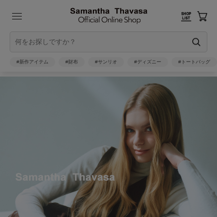
#新作アイテム
#財布
#サンリオ
#ディズニー
#トートバッグ