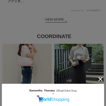
フラッタ...
powered by
VIEW MORE
COORDINATE