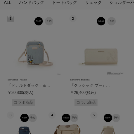
ALL
ハンドバッグ
トートバッグ
リュック
ショルダー
1
2
NEW
予約
NEW
予約
Samantha Thavasa
Samantha Thavasa
「ドナルドダック」＆...
『クラシック プー』...
￥30,800(税込)
￥26,400(税込)
コラボ商品
コラボ商品
3
4
5
NEW
予約
NEW
予約
NEW
予約