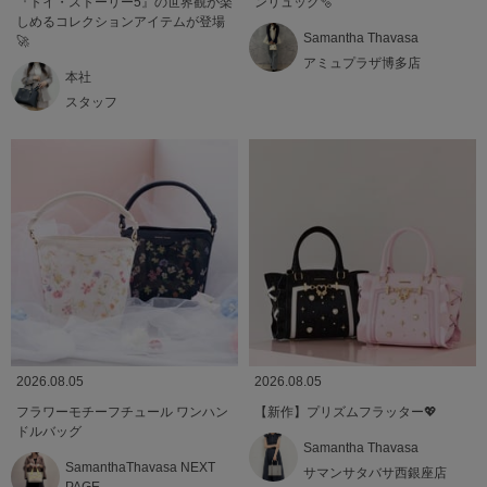
『トイ・ストーリー5』の世界観が楽
ンリュック🫧
しめるコレクションアイテムが登場
Samantha Thavasa
🚀
アミュプラザ博多店
本社
スタッフ
2026.08.05
2026.08.05
フラワーモチーフチュール ワンハン
【新作】プリズムフラッター💖
ドルバッグ
Samantha Thavasa
SamanthaThavasa NEXT
サマンサタバサ西銀座店
PAGE