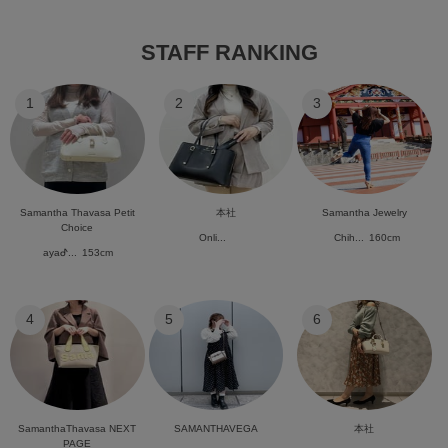
STAFF RANKING
1
2
3
Samantha Thavasa Petit
本社
Samantha Jewelry
Choice
Onli...
Chih...
160cm
ayaᕷ...
153cm
4
5
6
SamanthaThavasa NEXT
SAMANTHAVEGA
本社
PAGE