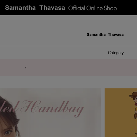
Category
ケース 
アク
イヤ
ア
バ
リ
ピ