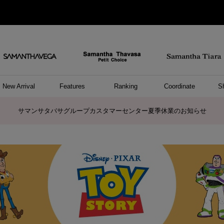
New Arrival
Features
Ranking
Coordinate
S
/ ポーチ
セサリー
ーカフ
パレル
ッグ
ング
アス
ハンドバッグ
ショルダーバッグ
リュック/バックパック
ウォレットショルダーバッグ
キャリーバッグ/スポーツバッグ
A4対応/通勤通学バッグ
バッグその他
ポーチ
キーケース
モバイルグッズ
ケース/ポーチその他
リング
ピアス
イヤーカフ
アンクレット
アクセサリーその他
トップス
ワンピース
ファッショングッズ
雑貨/インテリア
雑貨/インテリアその他
リング
ペアリング
ファッショングッズ
ブレスレット
ネックレス
イヤリング
財布/小物
チャーム
トップス
トート
ボスト
ボディ
ミニバ
パソコ
ケアア
長財布
コイン
カード
パスケ
フラグ
ファス
チャー
ネック
イヤリ
ブレス
時計
帽子
ストー
ネクタ
アンダ
ボトム
ジャケ
アパレ
ホビー
ポロシャ
プルオ
セーター
トップ
ピンキ
ネック
商品に関するお詫びとお知らせ