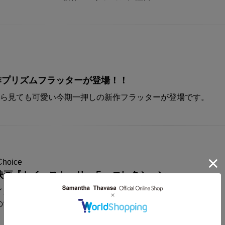
A新作プリズムフラッターが登場！！
から見ても可愛い今期一押しの新作フラッターが登場です。
Choice
映画『トイ・ストーリー５』コレクション
イスからディズニー&ピクサー映画
の世界観が楽しめるコレクションアイテムが登場！