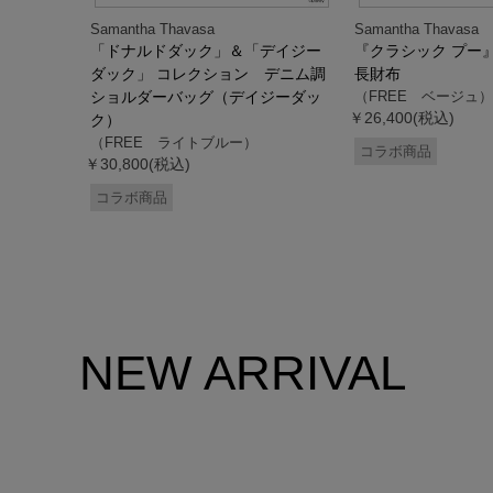
Samantha Thavasa
Samantha Thavasa
デイジー
「ドナルドダック」＆「デイジー
『クラシック プー
 ミニミニ
ダック」 コレクション デニム調
長財布
ドダッ
ショルダーバッグ（デイジーダッ
（FREE ベージュ）
￥26,400(税込)
ク）
（FREE ライトブルー）
コラボ商品
￥30,800(税込)
コラボ商品
NEW ARRIVAL