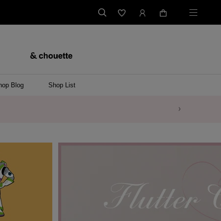
hop Blog
Shop List
バッグ
ンバッグ
バッグ/ウエストポーチ
ッグ
ンケース/パソコンバッグ
イテム
ケース/マルチケース
ケース/名刺入れ
ース
メントケース
ナートップチャーム
ムその他
レス
ング
レット/バングル
ル
イ
ーウェア/ソックス
ット/アウター
ルその他
/ステーショナリー
ツ(半袖)
ーバー
/ベスト
スその他
ーリング
レス
折財布/ミニ財布
財布/小物その他
バッグチャーム
レッグウェア
Tシャツ
傘
ファッショングッズその他
ポロシャツ(長袖)
パーカー
ワンピース
ペアネックレス