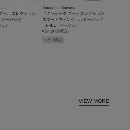
asa
Samantha Thavasa
Samantha
プー』 コレクション
『クラシック プー』コレクション
「ドナル
ルダーバッグ
スマートフォンショルダーバッグ
ダック」
ジュ）
（FREE ベージュ）
ス調ハン
￥24,200(税込)
ク）
（FREE
コラボ商品
￥33,000
コラボ商
VIEW MORE