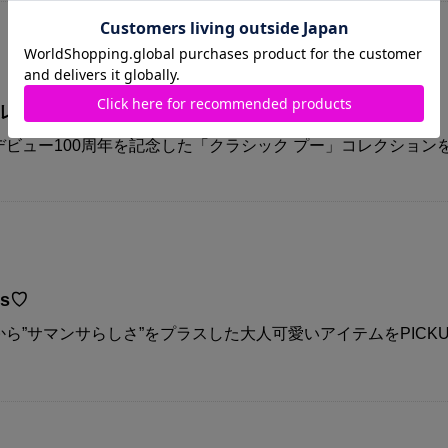
コレクション
ビュー100周年を記念した「クラシック プー」コレクション
ys♡
ら”サマンサらしさ”をプラスした大人可愛いアイテムをPICKU