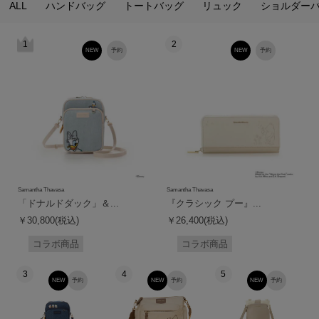
ALL
ハンドバッグ
トートバッグ
リュック
ショルダー
1
2
NEW
予約
NEW
予約
Samantha Thavasa
Samantha Thavasa
「ドナルドダック」＆...
『クラシック プー』...
￥30,800(税込)
￥26,400(税込)
コラボ商品
コラボ商品
3
4
5
NEW
予約
NEW
予約
NEW
予約