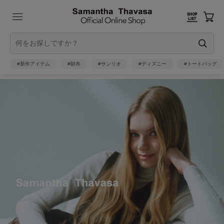
#新作アイテム
#財布
#サンリオ
#ディズニー
#トートバッグ