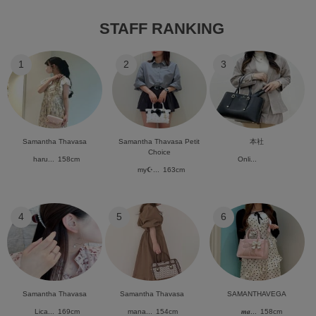
STAFF RANKING
1
2
3
Samantha Thavasa
Samantha Thavasa Petit
本社
Choice
haru...
158cm
Onli...
my☪︎...
163cm
4
5
6
Samantha Thavasa
Samantha Thavasa
SAMANTHAVEGA
Lica...
169cm
mana...
154cm
𝒎𝒂...
158cm