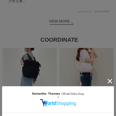
フラッタ...
powered by
VIEW MORE
COORDINATE