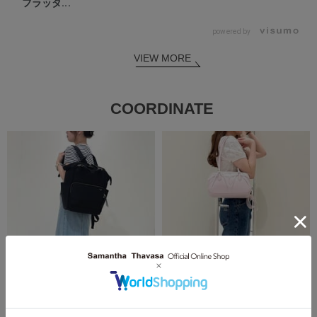
フラッタ...
powered by
VIEW MORE
COORDINATE