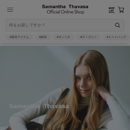
#新作アイテム
#財布
#サンリオ
#ディズニー
#トートバッグ