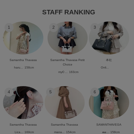
STAFF RANKING
1
2
3
Samantha Thavasa
Samantha Thavasa Petit
本社
Choice
haru...
158cm
Onli...
my☪︎...
163cm
4
5
6
Samantha Thavasa
Samantha Thavasa
SAMANTHAVEGA
Lica...
169cm
mana...
154cm
𝒎𝒂...
158cm