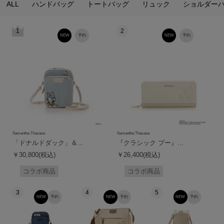
ALL
ハンドバッグ
トートバッグ
リュック
ショルダー
1
2
NEW
予約
NEW
予約
Samantha Thavasa
Samantha Thavasa
「ドナルドダック」＆...
『クラシック プー』...
￥30,800(税込)
￥26,400(税込)
コラボ商品
コラボ商品
3
4
5
NEW
予約
NEW
予約
NEW
予約