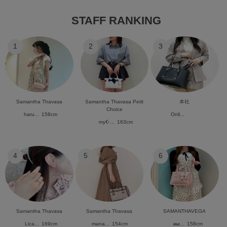
STAFF RANKING
1
2
3
Samantha Thavasa
Samantha Thavasa Petit
本社
Choice
haru...
158cm
Onli...
my☪︎...
163cm
4
5
6
Samantha Thavasa
Samantha Thavasa
SAMANTHAVEGA
Lica...
169cm
mana...
154cm
𝒎𝒂...
158cm