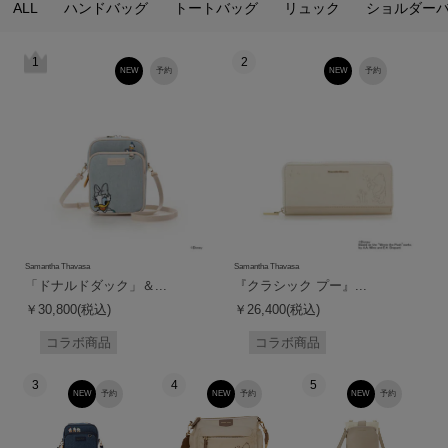
ALL
ハンドバッグ
トートバッグ
リュック
ショルダー
1
2
NEW
予約
NEW
予約
Samantha Thavasa
Samantha Thavasa
「ドナルドダック」＆...
『クラシック プー』...
￥30,800(税込)
￥26,400(税込)
コラボ商品
コラボ商品
3
4
5
NEW
予約
NEW
予約
NEW
予約