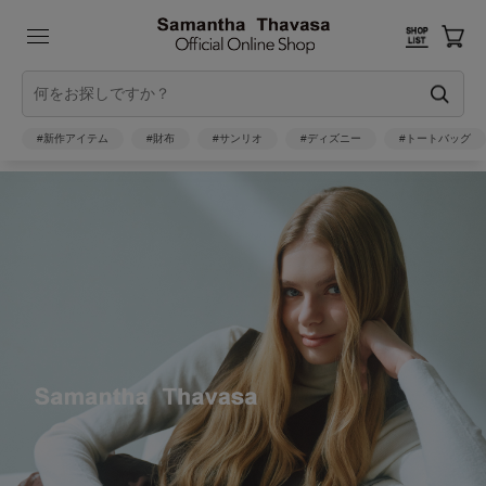
#新作アイテム
#財布
#サンリオ
#ディズニー
#トートバッグ