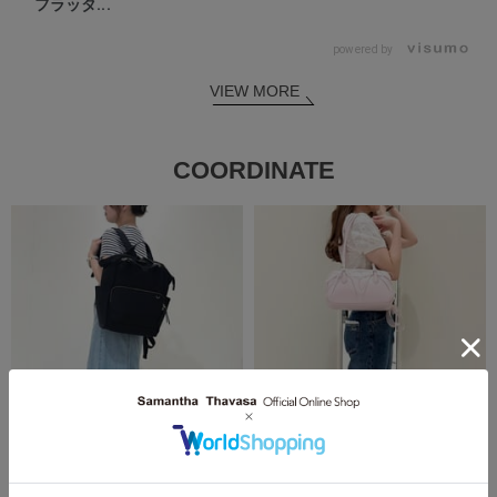
フラッタ...
powered by
VIEW MORE
COORDINATE