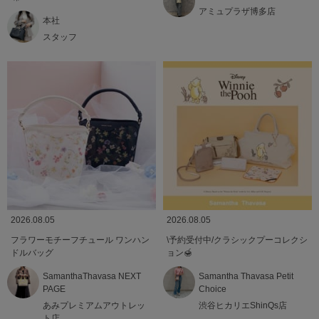
アミュプラザ博多店
本社
スタッフ
2026.08.05
2026.08.05
フラワーモチーフチュール ワンハン
\予約受付中/クラシックプーコレクシ
ドルバッグ
ョン🍯
SamanthaThavasa NEXT
Samantha Thavasa Petit
PAGE
Choice
あみプレミアムアウトレッ
渋谷ヒカリエShinQs店
ト店